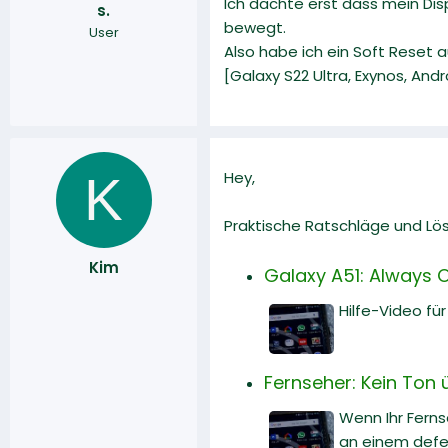
Ich dachte erst dass mein Dis
s.
r
a
bewegt.
User
m
Also habe ich ein Soft Reset a
[Galaxy S22 Ultra, Exynos, Andr
K
Hey,
Praktische Ratschläge und Lö
Kim
Galaxy A51: Always 
Hilfe-Video fü
Fernseher: Kein Ton 
Wenn Ihr Ferns
an einem defe