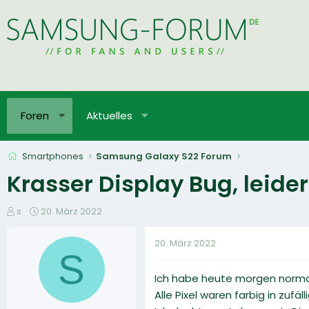
Foren
Aktuelles
Smartphones
Samsung Galaxy S22 Forum
Krasser Display Bug, leide
E
E
s.
20. März 2022
r
r
s
s
20. März 2022
t
t
S
e
e
Ich habe heute morgen normal 
l
l
l
l
Alle Pixel waren farbig in zufä
e
t