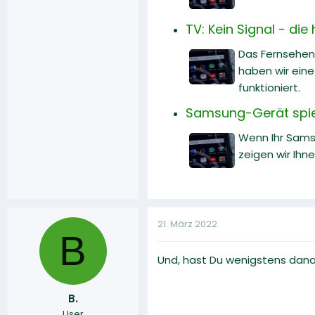
TV: Kein Signal - di
Das Fernsehen 
haben wir ein
funktioniert.
Samsung-Gerät spiel
Wenn Ihr Sams
zeigen wir Ihn
21. März 2022
B
Und, hast Du wenigstens dana
B.
User