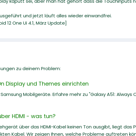
play kaputt sei, aber man hat gehört dass die Touchinputs 
usgeführt und jetzt läuft alles wieder einwandfrei.
oid 12 One Ui 4.1, März Update]
sungen zu deinem Problem:
On Display und Themes einrichten
r Samsung Mobilgeräte. Erfahre mehr zu "Galaxy A51: Always
über HDMI - was tun?
ehgerät über das HDMI-Kabel keinen Ton ausgibt, liegt das P
kten Kabel. Wir zeigen Ihnen, welche Probleme auftreten kö