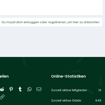
Du musst dich einloggen oder registrieren, um hier zu antworten.
eilen
Online-Statistiken
Reddit
Pinterest
Tumblr
WhatsApp
E-Mail
Zurzeit aktive Mitglieder
13
Link
Zurzeit aktive Gäste
649