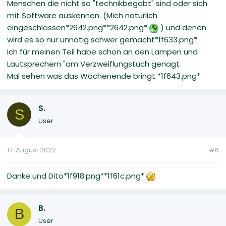
Menschen die nicht so "technikbegabt" sind oder sich
mit Software auskennen. (Mich natürlich
eingeschlossen‍*2642.png*‍*2642.png*
) und denen
wird es so nur unnötig schwer gemacht*1f633.png*
Ich für meinen Teil habe schon an den Lampen und
Lautsprechern "am Verzweiflungstuch genagt
Mal sehen was das Wochenende bringt *1f643.png*
S.
S
User
17. August 2022
#6
Danke und Dito*1f918.png**1f61c.png*
B.
B
User