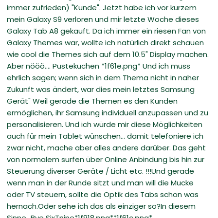
immer zufrieden) "Kunde". Jetzt habe ich vor kurzem
mein Galaxy S9 verloren und mir letzte Woche dieses
Galaxy Tab A8 gekauft. Da ich immer ein riesen Fan von
Galaxy Themes war, wollte ich natürlich direkt schauen
wie cool die Themes sich auf dem 10.5" Display machen.
Aber nööö.... Pustekuchen *1f61e.png* Und ich muss
ehrlich sagen; wenn sich in dem Thema nicht in naher
Zukunft was ändert, war dies mein letztes Samsung
Gerät" Weil gerade die Themen es den Kunden
ermöglichen, ihr Samsung individuell anzupassen und zu
personalisieren. Und ich würde mir diese Möglichkeiten
auch für mein Tablet wünschen... damit telefoniere ich
zwar nicht, mache aber alles andere darüber. Das geht
von normalem surfen über Online Anbindung bis hin zur
Steuerung diverser Geräte / Licht etc. !!!Und gerade
wenn man in der Runde sitzt und man will die Mucke
oder TV steuern, sollte die Optik des Tabs schon was
hernach.Oder sehe ich das als einziger so?In diesem
Sinne...Bye SixTnine*1f918.png**1f61c.png*