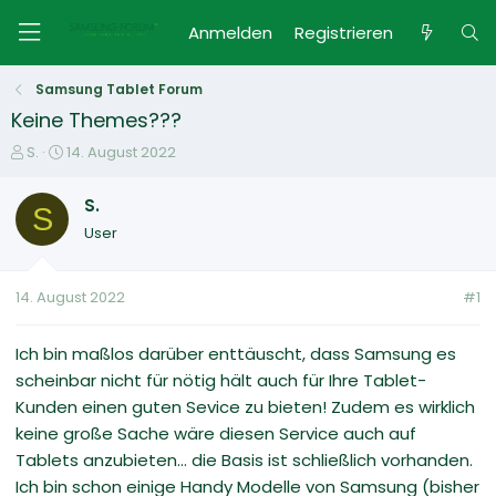
Anmelden
Registrieren
Samsung Tablet Forum
Keine Themes???
E
E
S.
14. August 2022
r
r
s
s
S.
S
t
t
User
e
e
l
l
l
l
14. August 2022
#1
e
t
r
a
m
Ich bin maßlos darüber enttäuscht, dass Samsung es
scheinbar nicht für nötig hält auch für Ihre Tablet-
Kunden einen guten Sevice zu bieten! Zudem es wirklich
keine große Sache wäre diesen Service auch auf
Tablets anzubieten... die Basis ist schließlich vorhanden.
Ich bin schon einige Handy Modelle von Samsung (bisher