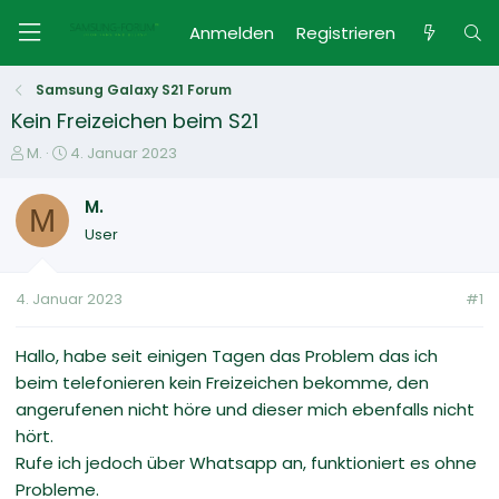
Anmelden
Registrieren
Samsung Galaxy S21 Forum
Kein Freizeichen beim S21
E
E
M.
4. Januar 2023
r
r
s
s
M.
M
t
t
User
e
e
l
l
l
l
4. Januar 2023
#1
e
t
r
a
m
Hallo, habe seit einigen Tagen das Problem das ich
beim telefonieren kein Freizeichen bekomme, den
angerufenen nicht höre und dieser mich ebenfalls nicht
hört.
Rufe ich jedoch über Whatsapp an, funktioniert es ohne
Probleme.