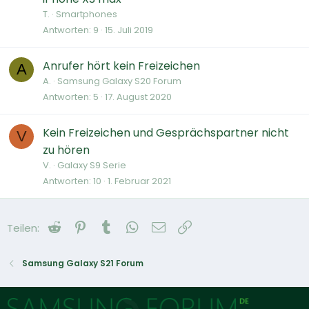
T.
Smartphones
Antworten
9
15. Juli 2019
Anrufer hört kein Freizeichen
A
A.
Samsung Galaxy S20 Forum
Antworten
5
17. August 2020
Kein Freizeichen und Gesprächspartner nicht
V
zu hören
V.
Galaxy S9 Serie
Antworten
10
1. Februar 2021
Reddit
Pinterest
Tumblr
WhatsApp
E-Mail
Link
Teilen:
Samsung Galaxy S21 Forum