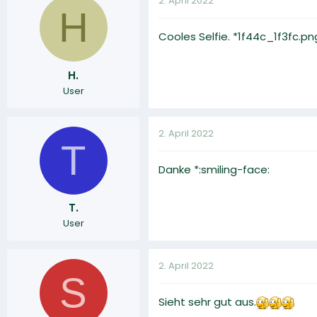
2. April 2022
H
Cooles Selfie. *1f44c_1f3fc.pn
H.
User
2. April 2022
T
Danke *:smiling-face:
T.
User
2. April 2022
S
Sieht sehr gut aus.