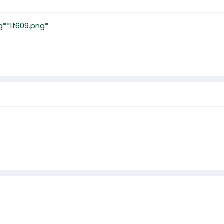
g**1f609.png*