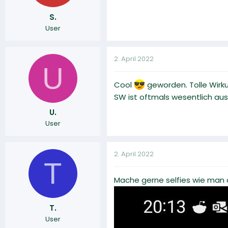
S.
User
2. April 2022
U
Cool
geworden. Tolle Wirku
SW ist oftmals wesentlich ausd
U.
User
2. April 2022
T
Mache gerne selfies wie man a
T.
User