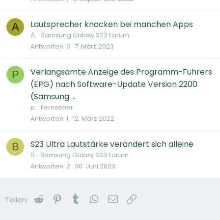
Lautsprecher knacken bei manchen Apps
A
A.
Samsung Galaxy S22 Forum
Antworten
0
7. März 2023
Verlangsamte Anzeige des Programm-Führers
P
(EPG) nach Software-Update Version 2200
(Samsung ...
p.
Fernseher
Antworten
1
12. März 2022
S23 Ultra Lautstärke verändert sich alleine
B
B.
Samsung Galaxy S23 Forum
Antworten
2
30. Juni 2023
Reddit
Pinterest
Tumblr
WhatsApp
E-Mail
Link
Teilen: