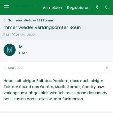
Anmelden
Registrieren
Samsung Galaxy S22 Forum
Immer wieder verlangsamter Soun
E
E
M.
21. Mai 2022
r
r
s
s
M.
M
t
t
User
e
e
l
l
l
l
21. Mai 2022
#1
e
t
r
a
m
Habe seit einiger Zeit das Problem, dass nach einiger
Zeit der Sound des Geräts, Musik, Games, Spotify usw.
verlangsamt abgespielt wird. Ich muss dann das Handy
neu starten damit alles wieder funktioniert.