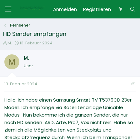
Anmelden
Registrieren
Fernseher
HD Sender empfangen
E
E
M.
13. Februar 2024
r
r
s
s
M.
M
t
t
User
e
e
l
l
l
l
13. Februar 2024
#1
e
t
r
a
m
Hallo, ich habe einen Samsung Smart TV T5379CD 23er
Modell. Ich empfange via Satellitenanlage Unicable
Modus. Nun bekomme ich die ganzen Sender, die nur
noch HD senden ARD, Arte, Pro7, Vox nicht rein. Habe so
ziemlich alle Möglichkeiten von Steckplatz und
Steckplatzfrequenz durch. Wenn ich beim Transponder