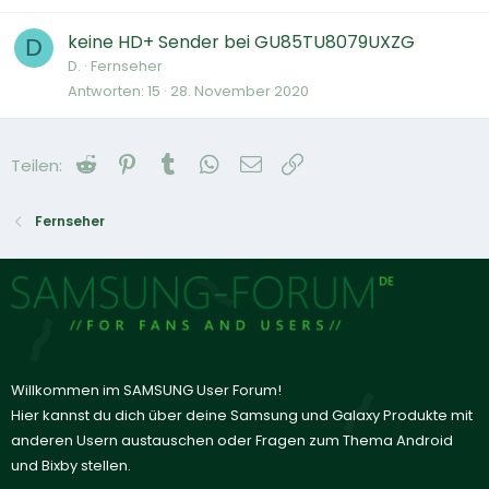
keine HD+ Sender bei GU85TU8079UXZG
D
D.
Fernseher
Antworten
15
28. November 2020
Reddit
Pinterest
Tumblr
WhatsApp
E-Mail
Link
Teilen:
Fernseher
Willkommen im SAMSUNG User Forum!
Hier kannst du dich über deine Samsung und Galaxy Produkte mit
anderen Usern austauschen oder Fragen zum Thema Android
und Bixby stellen.