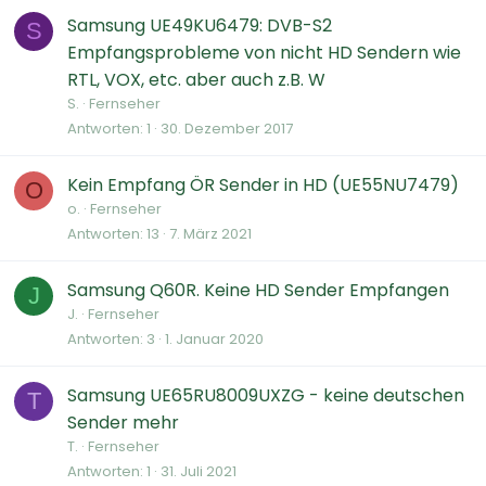
Samsung UE49KU6479: DVB-S2
S
Empfangsprobleme von nicht HD Sendern wie
RTL, VOX, etc. aber auch z.B. W
S.
Fernseher
Antworten
1
30. Dezember 2017
Kein Empfang ÖR Sender in HD (UE55NU7479)
O
o.
Fernseher
Antworten
13
7. März 2021
Samsung Q60R. Keine HD Sender Empfangen
J
J.
Fernseher
Antworten
3
1. Januar 2020
Samsung UE65RU8009UXZG - keine deutschen
T
Sender mehr
T.
Fernseher
Antworten
1
31. Juli 2021