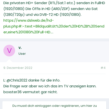
Die privaten HD+ Sender (RTL/Sat.1 etc.) senden in FullHD
(1920/1080i) Die Öffis in HD (ARD/ZDF) senden via Sat
(1280/720p) und via DVB-T2 HD (1920/1080i).
https://www.dslweb.de/hd-
plus.php#:~:text=Bildqualität%20der%20HD%2B%20Send
er,eine%201080i%20Full-HD...
.
v.
V
User
9. Dezember 2022
#4
L: @Chris2022 danke für die Info.
Die Frage war aber wo ich das im TV anzeigen kann.
boxster36 vermutet gar nicht.
Du musst dich einloggen oder registrieren, um hier zu