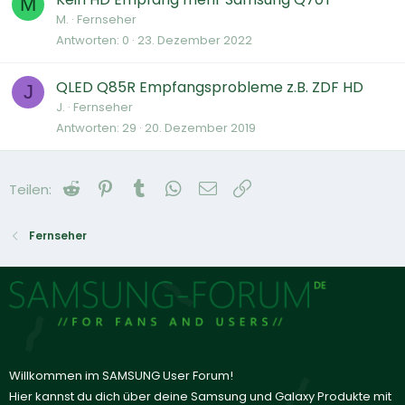
M
M.
Fernseher
Antworten
0
23. Dezember 2022
QLED Q85R Empfangsprobleme z.B. ZDF HD
J
J.
Fernseher
Antworten
29
20. Dezember 2019
Reddit
Pinterest
Tumblr
WhatsApp
E-Mail
Link
Teilen:
Fernseher
Willkommen im SAMSUNG User Forum!
Hier kannst du dich über deine Samsung und Galaxy Produkte mit