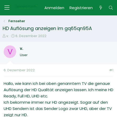
Anmelden
Registrieren
Fernseher
HD Auflösung anzeigen im gq65qn95A
E
E
v.
6. Dezember 2022
r
r
s
s
v.
V
t
t
User
e
e
l
l
l
l
6. Dezember 2022
#1
e
t
r
a
m
Hallo, wie kann ich bei oben genanntem TV die genaue
Auflösung der HD Qualität anzeigen lassen. Ich meine HD
Ready, Full HD, UHD etc.
Ich bekomme immer nur HD angezeigt. Sogar auf den
UHD Sendern ist das Sender Logo zwar UHD, aber der TV
zeigt nur HD.