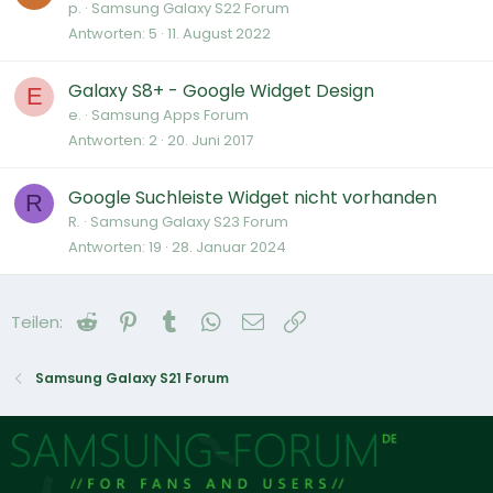
p.
Samsung Galaxy S22 Forum
Antworten
5
11. August 2022
Galaxy S8+ - Google Widget Design
E
e.
Samsung Apps Forum
Antworten
2
20. Juni 2017
Google Suchleiste Widget nicht vorhanden
R
R.
Samsung Galaxy S23 Forum
Antworten
19
28. Januar 2024
Reddit
Pinterest
Tumblr
WhatsApp
E-Mail
Link
Teilen:
Samsung Galaxy S21 Forum