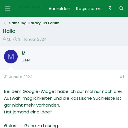
Anmelden
Registrieren
Samsung Galaxy S21 Forum
Hallo
E
E
M.
31. Januar 2024
r
r
s
s
M.
M
t
t
User
e
e
l
l
l
l
31. Januar 2024
#1
e
t
r
a
m
Bei dem Google-Widget habe ich auf mal nur noch drei
Auswahl möglichkeiten und die klassische Suchleiste ist
gar nicht mehr vorhanden.
Hat jemand eine Idee?
Gelöst! L: Gehe zu Lösung.