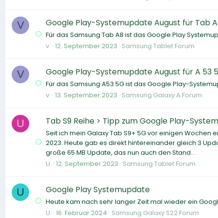
Google Play-Systemupdate August für Tab 
V
Für das Samsung Tab A8 ist das Google Play Systemupd
v.
12. September 2023
Samsung Tablet Forum
Google Play-Systemupdate August für A 53 
V
Für das Samsung A53 5G ist das Google Play-Systemup
v.
13. September 2023
Samsung Galaxy A Forum
Tab S9 Reihe > Tipp zum Google Play-Syste
U
Seit ich mein Galaxy Tab S9+ 5G vor einigen Wochen e
2023. Heute gab es direkt hintereinander gleich 3 Upda
große 65 MB Update, das nun auch den Stand...
U.
12. September 2023
Samsung Tablet Forum
Google Play Systemupdate
U
Heute kam nach sehr langer Zeit mal wieder ein Google
U.
16. Februar 2024
Samsung Galaxy S22 Forum