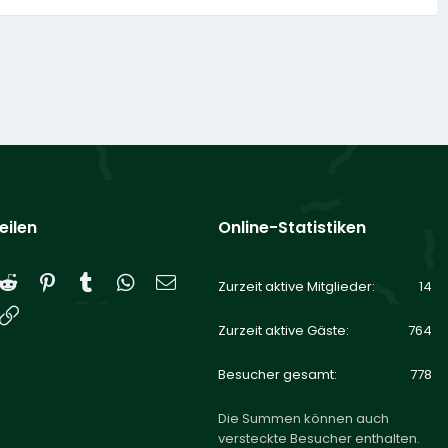
eilen
Online-Statistiken
Reddit
Pinterest
Tumblr
WhatsApp
E-Mail
Zurzeit aktive Mitglieder
14
Link
Zurzeit aktive Gäste
764
Besucher gesamt
778
Die Summen können auch
versteckte Besucher enthalten.