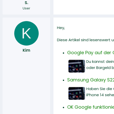
S.
r
a
User
m
K
Hey,
Diese Artikel sind lesenswert
Kim
Google Pay auf der G
Du kannst dei
oder Bargeld b
Samsung Galaxy S22 
Haben Sie die
iPhone 14 sehe
OK Google funktionie