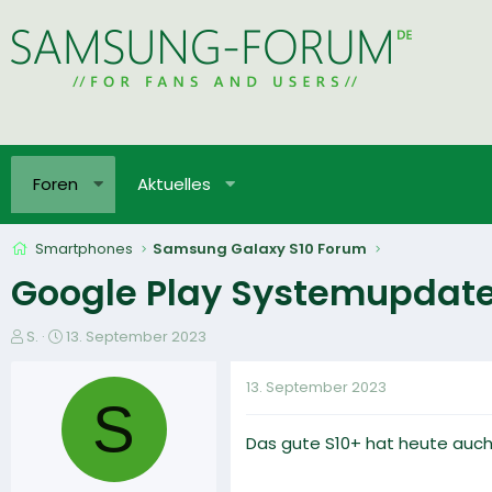
Foren
Aktuelles
Smartphones
Samsung Galaxy S10 Forum
Google Play Systemupdate
E
E
S.
13. September 2023
r
r
s
s
13. September 2023
t
t
S
e
e
Das gute S10+ hat heute auc
l
l
l
l
e
t