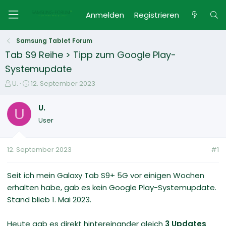
Anmelden
Registrieren
Samsung Tablet Forum
Tab S9 Reihe > Tipp zum Google Play-
Systemupdate
E
E
U.
12. September 2023
r
r
s
s
U.
U
t
t
User
e
e
l
l
l
l
12. September 2023
#1
e
t
r
a
m
Seit ich mein Galaxy Tab S9+ 5G vor einigen Wochen
erhalten habe, gab es kein Google Play-Systemupdate.
Stand blieb 1. Mai 2023.
Heute gab es direkt hintereinander gleich
3 Updates