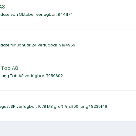
A8
date von Oktober verfügbar. 8441174
date für Januar 24 verfügbar. 9184959
g Tab A8
msung Tab A8 verfügbar. 7959602
ugust SP verfügbar. 1078 MB groß.*m:1f601.png* 8235149