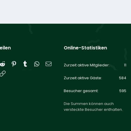
eilen
Online-Statistiken
Reddit
Pinterest
Tumblr
WhatsApp
E-Mail
Zurzeit aktive Mitglieder
11
Link
Zurzeit aktive Gäste
584
Besucher gesamt
595
Die Summen können auch
versteckte Besucher enthalten.