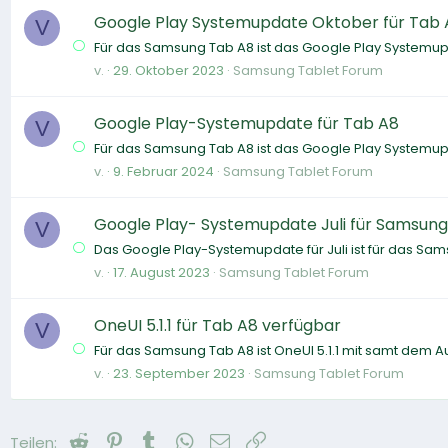
Google Play Systemupdate Oktober für Tab 
V
Für das Samsung Tab A8 ist das Google Play Systemup
v.
29. Oktober 2023
Samsung Tablet Forum
Google Play-Systemupdate für Tab A8
V
Für das Samsung Tab A8 ist das Google Play Systemup
v.
9. Februar 2024
Samsung Tablet Forum
Google Play- Systemupdate Juli für Samsun
V
Das Google Play-Systemupdate für Juli ist für das Sa
v.
17. August 2023
Samsung Tablet Forum
OneUI 5.1.1 für Tab A8 verfügbar
V
Für das Samsung Tab A8 ist OneUI 5.1.1 mit samt dem A
v.
23. September 2023
Samsung Tablet Forum
Reddit
Pinterest
Tumblr
WhatsApp
E-Mail
Link
Teilen: