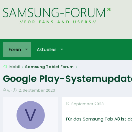
Foren
Aktuelles
Mobil
Samsung Tablet Forum
Google Play-Systemupdate
E
E
v.
12. September 2023
r
r
s
s
12. September 2023
t
t
V
e
e
Für das Samsung Tab A8 ist d
l
l
l
l
e
t