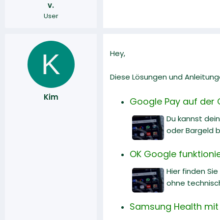
v.
r
a
User
m
K
Hey,
Diese Lösungen und Anleitunge
Kim
Google Pay auf der G
Du kannst dei
oder Bargeld b
OK Google funktionie
Hier finden Si
ohne technisc
Samsung Health mit 