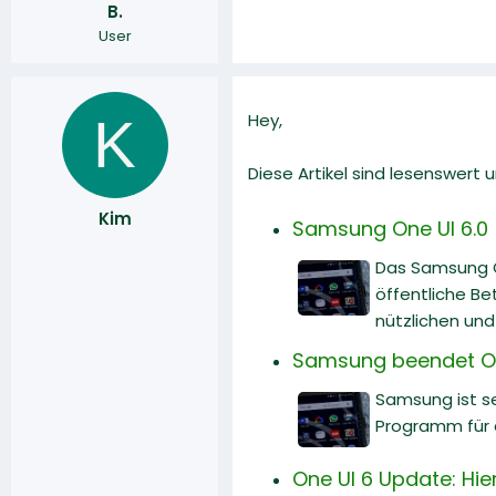
B.
r
a
User
m
K
Hey,
Diese Artikel sind lesenswert
Kim
Samsung One UI 6.0
Das Samsung O
öffentliche Be
nützlichen und
Samsung beendet On
Samsung ist se
Programm für d
One UI 6 Update: Hi