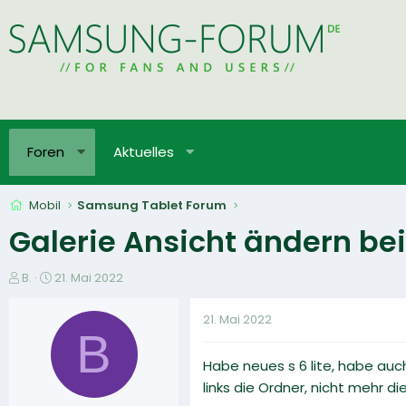
Foren
Aktuelles
Mobil
Samsung Tablet Forum
Galerie Ansicht ändern bei 
E
E
B.
21. Mai 2022
r
r
s
s
21. Mai 2022
t
t
B
e
e
Habe neues s 6 lite, habe auc
l
l
l
l
links die Ordner, nicht mehr 
e
t