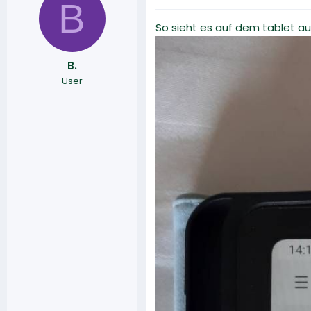
B
So sieht es auf dem tablet a
B.
User