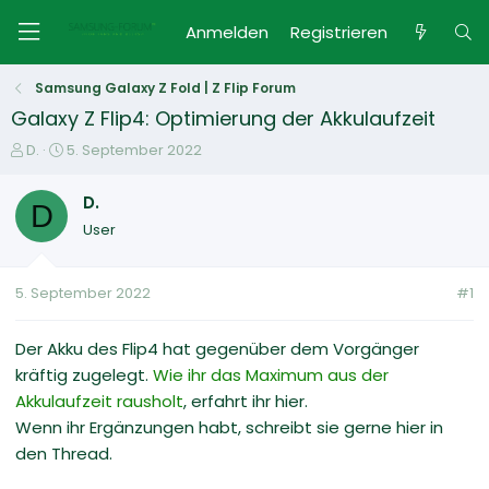
Anmelden
Registrieren
Samsung Galaxy Z Fold | Z Flip Forum
Galaxy Z Flip4: Optimierung der Akkulaufzeit
E
E
D.
5. September 2022
r
r
s
s
D.
D
t
t
User
e
e
l
l
l
l
5. September 2022
#1
e
t
r
a
m
Der Akku des Flip4 hat gegenüber dem Vorgänger
kräftig zugelegt.
Wie ihr das Maximum aus der
Akkulaufzeit rausholt
, erfahrt ihr hier.
Wenn ihr Ergänzungen habt, schreibt sie gerne hier in
den Thread.