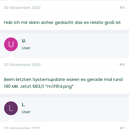
30. November 2023
#5
Hab ich mir dann sicher gedacht das es relativ groß ist
U.
U
User
30. November 2023
#6
Beim letzten Systemupdate waren es gerade mal rund
190 MB. Jetzt 683,11 *m:1f914.png*
L.
L
User
30. November 2023
#7