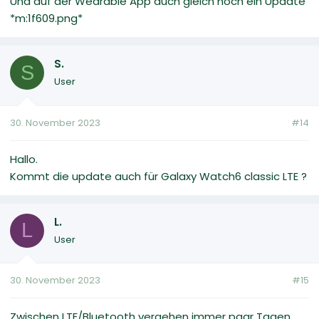
Und auf der Wearable App auch gleich noch ein Update
*m:1f609.png*
S.
S
User
30. November 2023
#14
Hallo.
Kommt die update auch für Galaxy Watch6 classic LTE ?
L.
L
User
30. November 2023
#15
Zwischen LTE/Bluetooth vergehen immer paar Tagen