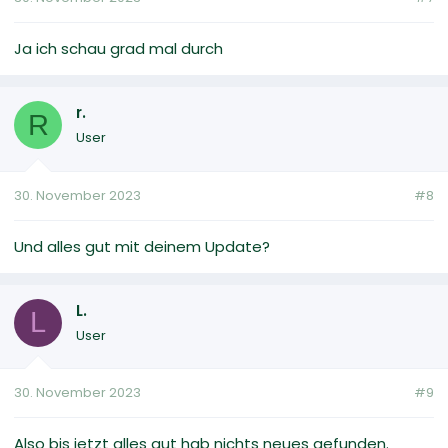
Ja ich schau grad mal durch
r.
R
User
30. November 2023
#8
Und alles gut mit deinem Update?
L.
L
User
30. November 2023
#9
Also bis jetzt alles gut hab nichts neues gefunden.