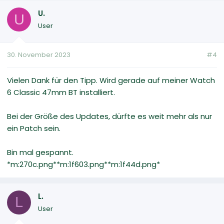
U.
U
User
30. November 2023
#4
Vielen Dank für den Tipp. Wird gerade auf meiner Watch
6 Classic 47mm BT installiert.
Bei der Größe des Updates, dürfte es weit mehr als nur
ein Patch sein.
Bin mal gespannt.
*m:270c.png**m:1f603.png**m:1f44d.png*
L.
L
User