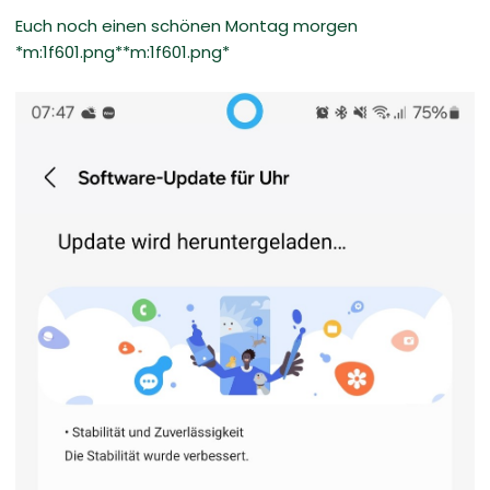
Euch noch einen schönen Montag morgen
*m:1f601.png**m:1f601.png*