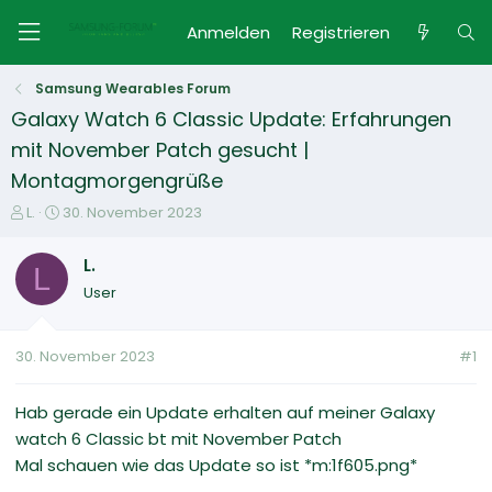
Anmelden
Registrieren
Samsung Wearables Forum
Galaxy Watch 6 Classic Update: Erfahrungen
mit November Patch gesucht |
Montagmorgengrüße
E
E
L.
30. November 2023
r
r
s
s
L.
L
t
t
User
e
e
l
l
l
l
30. November 2023
#1
e
t
r
a
m
Hab gerade ein Update erhalten auf meiner Galaxy
watch 6 Classic bt mit November Patch
Mal schauen wie das Update so ist *m:1f605.png*