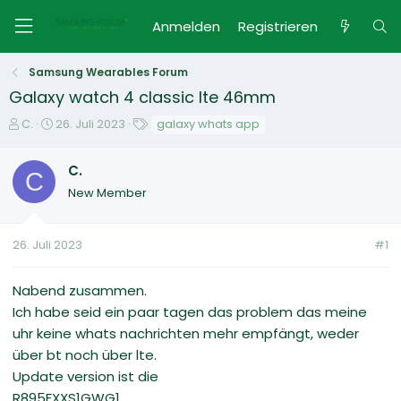
Anmelden
Registrieren
Samsung Wearables Forum
Galaxy watch 4 classic lte 46mm
E
E
S
C.
26. Juli 2023
galaxy whats app
r
r
c
s
s
h
C.
t
C
t
l
New Member
e
e
a
l
l
g
l
l
w
26. Juli 2023
#1
e
t
o
r
a
r
m
t
Nabend zusammen.
e
Ich habe seid ein paar tagen das problem das meine
uhr keine whats nachrichten mehr empfängt, weder
über bt noch über lte.
Update version ist die
R895FXXS1GWG1