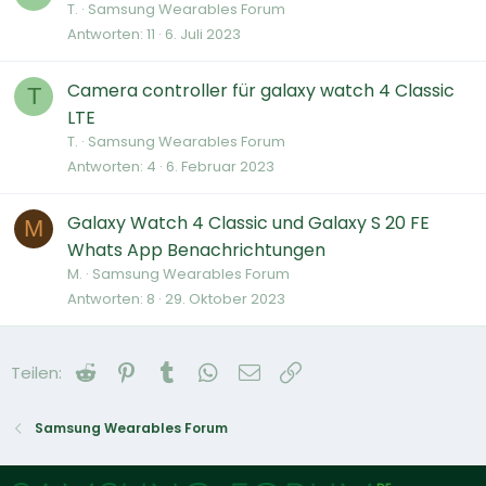
T.
Samsung Wearables Forum
Antworten
11
6. Juli 2023
Camera controller für galaxy watch 4 Classic
T
LTE
T.
Samsung Wearables Forum
Antworten
4
6. Februar 2023
Galaxy Watch 4 Classic und Galaxy S 20 FE
M
Whats App Benachrichtungen
M.
Samsung Wearables Forum
Antworten
8
29. Oktober 2023
Reddit
Pinterest
Tumblr
WhatsApp
E-Mail
Link
Teilen:
Samsung Wearables Forum