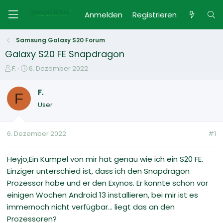
Anmelden
Registrieren
Samsung Galaxy S20 Forum
Galaxy S20 FE Snapdragon
E
E
F.
6. Dezember 2022
r
r
s
s
F.
F
t
t
User
e
e
l
l
l
l
6. Dezember 2022
#1
e
t
r
a
m
Heyjo,Ein Kumpel von mir hat genau wie ich ein S20 FE.
Einziger unterschied ist, dass ich den Snapdragon
Prozessor habe und er den Exynos. Er konnte schon vor
einigen Wochen Android 13 installieren, bei mir ist es
immernoch nicht verfügbar... liegt das an den
Prozessoren?