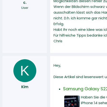
Möglichkeiten diesen Fehler z
c.
r
a
Wenn der Bildschirm schwarz w
User
m
ausschalten lässt sich das Ha
nicht. D.h. ich komme gar nic
Erfolg.
Habt Ihr noch eine Idee was 
Für hilfreiche Tipps bedanke i
Chris
K
Hey,
Diese Artikel sind lesenswert
Kim
Samsung Galaxy S22 
Haben Sie die
iPhone 14 sehe