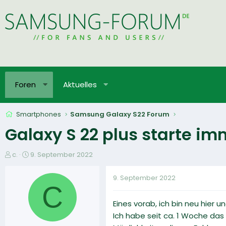
Foren
Aktuelles
Smartphones
Samsung Galaxy S22 Forum
Galaxy S 22 plus starte i
E
E
c.
9. September 2022
r
r
s
s
9. September 2022
t
t
C
e
e
Eines vorab, ich bin neu hier 
l
l
l
l
Ich habe seit ca. 1 Woche das
e
t