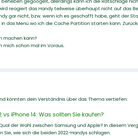
u beheben gegoogelt, allerdings kann ich die Ratschläge nich
ird reagiert das Handy teilweise überhaupt nicht auf das B
ndy gar nicht, bzw. wenn ich es geschafft habe, geht der St
ht in das Menü wo ich die Cache Partition starten kann. Zurü
ich machen kann?
ch mich schon mal im Voraus.
 und könnten dein Verständnis über das Thema vertiefen:
vs iPhone 14: Was sollten Sie kaufen?
 Qual der Wahl zwischen Samsung und Apple? In diesem Ve
n Sie, wie sich die beiden 2022-Handys schlagen.