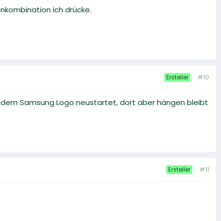
enkombination ich drücke.
#10
Ersteller
t dem Samsung Logo neustartet, dort aber hängen bleibt
#11
Ersteller