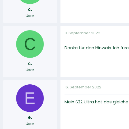
c.
User
11. September 2022
C
Danke für den Hinweis. Ich fü
c.
User
16. September 2022
E
Mein S22 Ultra hat das gleich
e.
User