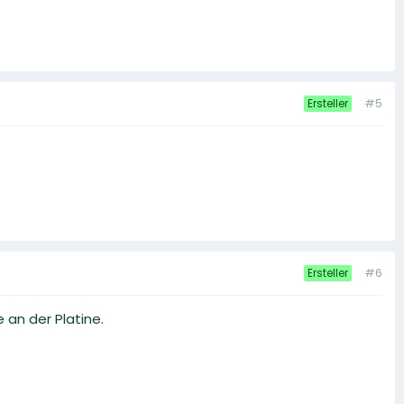
#5
Ersteller
#6
Ersteller
 an der Platine.