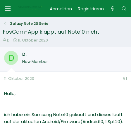
Anmelden
Registrieren
Galaxy Note 20 Serie
FosCam-App klappt auf Note10 nicht
E
E
D.
11. Oktober 2020
r
r
s
s
D.
D
t
t
New Member
e
e
l
l
l
l
11. Oktober 2020
#1
e
t
r
a
m
Hallo,
ich habe ein Samsung Note10 gekauft und dieses läuft
auf der aktuellen Android/Firmware(Android10, 1.Spt20).