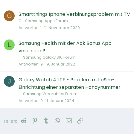
Smartthings Iphone Verbinungsproblem mit TV
G
G.
Samsung Apps Forum
Antworten
1
11. November 2020
Samsung Health mit der Aok Bonus App
L
verbinden?
l.
Samsung Galaxy S10 Forum
Antworten
9
19. Januar 2022
Galaxy Watch 4 LTE - Problem mit eSim-
J
Einrichtung einer separaten Handynummer
j.
Samsung Wearables Forum
Antworten
9
11. Januar 2024
Reddit
Pinterest
Tumblr
WhatsApp
E-Mail
Link
Teilen: