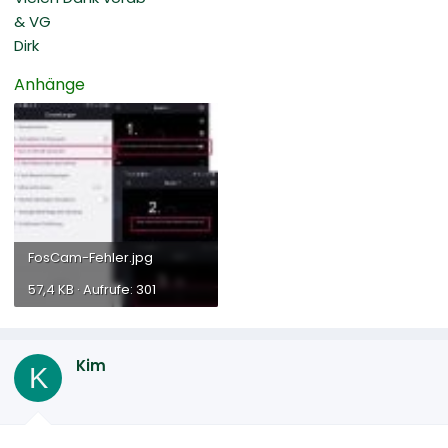
& VG
Dirk
Anhänge
FosCam-Fehler.jpg
57,4 KB · Aufrufe: 301
Kim
K