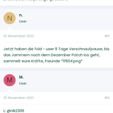
n.
N
User
21. November 2021
#5
Jetzt haben die fold - user 9 Tage Verschnaufpause, bis
das Jammern nach dem Dezember Patch los geht,
sammelt eure Kräfte, Freunde *1f604.png*
M.
M
User
21. November 2021
#6
L: @nik2306