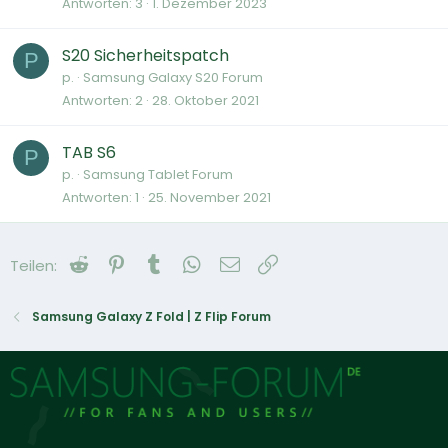
Antworten
3
1. Dezember 2023
S20 Sicherheitspatch
P
p.
Samsung Galaxy S20 Forum
Antworten
2
28. Oktober 2021
TAB S6
P
p.
Samsung Tablet Forum
Antworten
1
25. November 2021
Reddit
Pinterest
Tumblr
WhatsApp
E-Mail
Link
Teilen:
Samsung Galaxy Z Fold | Z Flip Forum