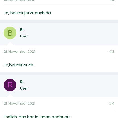
Ja, bei mir jetzt auch da.
B.
B
User
21. November 2021
#3
Ja,bei mir auch .
R.
R
User
21. November 2021
#4
Endlich, das hat ja lange gedauert.