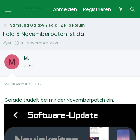
Anmelden
Registrieren
Samsung Galaxy Z Fold | Z Flip Forum
Fold 3 Novemberpatch ist da
E
E
M.
20. November 2021
r
r
s
s
M.
M
t
t
User
e
e
l
l
l
l
20. November 2021
#1
e
t
r
a
m
Gerade trudelt bei mir der Novemberpatch ein.