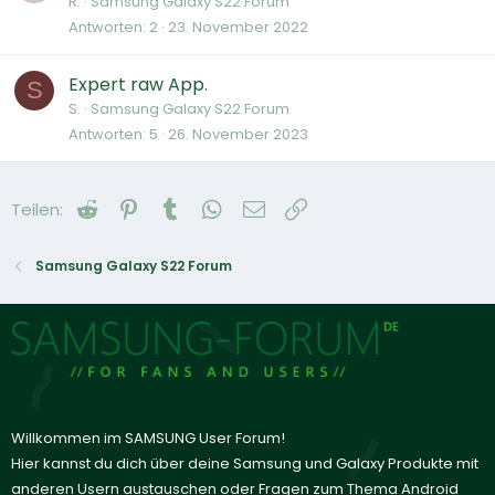
R.
Samsung Galaxy S22 Forum
Antworten
2
23. November 2022
Expert raw App.
S
S.
Samsung Galaxy S22 Forum
Antworten
5
26. November 2023
Reddit
Pinterest
Tumblr
WhatsApp
E-Mail
Link
Teilen:
Samsung Galaxy S22 Forum
Willkommen im SAMSUNG User Forum!
Hier kannst du dich über deine Samsung und Galaxy Produkte mit
anderen Usern austauschen oder Fragen zum Thema Android