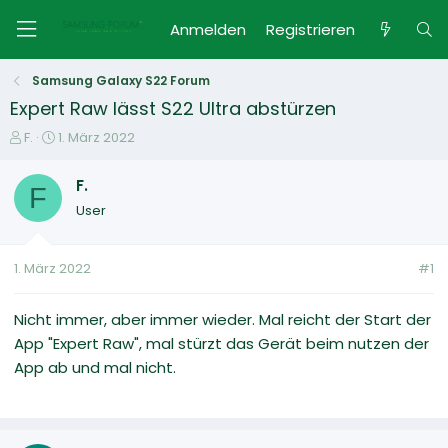
Anmelden
Registrieren
Samsung Galaxy S22 Forum
Expert Raw lässt S22 Ultra abstürzen
E
E
F.
1. März 2022
r
r
s
s
F.
F
t
t
User
e
e
l
l
l
l
1. März 2022
#1
e
t
r
a
m
Nicht immer, aber immer wieder. Mal reicht der Start der
App "Expert Raw", mal stürzt das Gerät beim nutzen der
App ab und mal nicht.