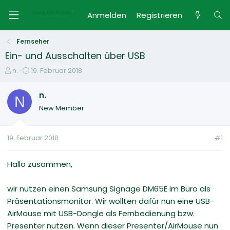
Anmelden
Registrieren
Fernseher
Ein- und Ausschalten über USB
E
E
n.
19. Februar 2018
r
r
s
s
n.
N
t
t
New Member
e
e
l
l
l
l
19. Februar 2018
#1
e
t
r
a
m
Hallo zusammen,
wir nutzen einen Samsung Signage DM65E im Büro als
Präsentationsmonitor. Wir wollten dafür nun eine USB-
AirMouse mit USB-Dongle als Fernbedienung bzw.
Presenter nutzen. Wenn dieser Presenter/AirMouse nun