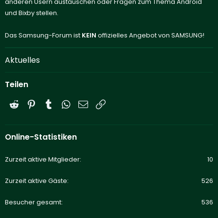
anderen Usern austauschen oder Fragen zum Thema Android
und Bixby stellen.
Das Samsung-Forum ist
KEIN
offizielles Angebot von SAMSUNG!
Aktuelles
Teilen
Reddit
Pinterest
Tumblr
WhatsApp
E-Mail
Link
Online-Statistiken
Zurzeit aktive Mitglieder
10
Zurzeit aktive Gäste
526
Besucher gesamt
536