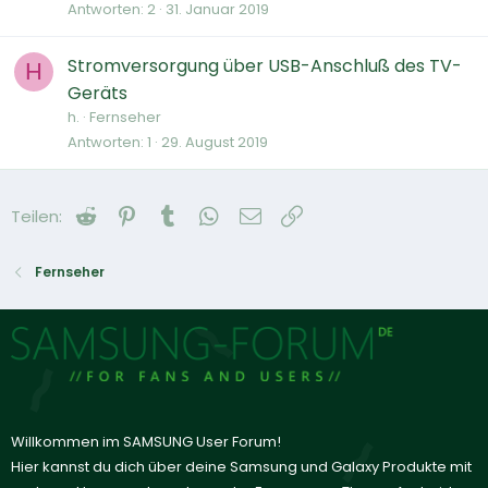
Antworten
2
31. Januar 2019
Stromversorgung über USB-Anschluß des TV-
H
Geräts
h.
Fernseher
Antworten
1
29. August 2019
Reddit
Pinterest
Tumblr
WhatsApp
E-Mail
Link
Teilen:
Fernseher
Willkommen im SAMSUNG User Forum!
Hier kannst du dich über deine Samsung und Galaxy Produkte mit