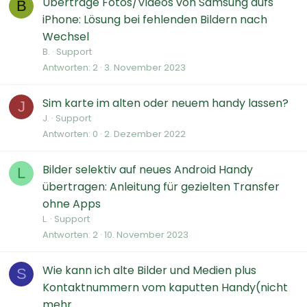
Übertrage Fotos/Videos von Samsung aufs
B
iPhone: Lösung bei fehlenden Bildern nach
Wechsel
B.
Support
Antworten
2
3. November 2023
Sim karte im alten oder neuem handy lassen?
J
J.
Support
Antworten
0
2. Dezember 2022
Bilder selektiv auf neues Android Handy
L
übertragen: Anleitung für gezielten Transfer
ohne Apps
L.
Support
Antworten
2
10. November 2023
Wie kann ich alte Bilder und Medien plus
S
Kontaktnummern vom kaputten Handy(nicht
mehr...