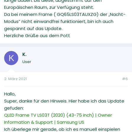
lange dauert bis diese, abgestimmt auf den
Europäischen Raum, zur Verfügung steht.
Da bei meinem Frame ( GQ65LS03TAUXZG) der „Nacht-
Modus“ nicht einwandfrei funktioniert, bin ich auch
gespannt auf das Update.
Herzliche Grüße aus dem Pott
K.
K
User
2. März 2021
#6
Hallo,
Super, danke für den Hinweis. Hier habe ich das Update
gefuden:
QLED Frame TV LS03T (2020) (43-75 inch) | Owner
Information & Support | Samsung US
Ich überlege mir gerade, ob ich es manuell einspielen