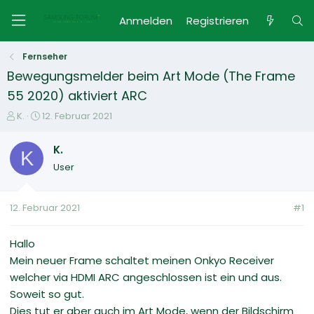
Anmelden
Registrieren
Fernseher
Bewegungsmelder beim Art Mode (The Frame
55 2020) aktiviert ARC
E
E
K.
12. Februar 2021
r
r
s
s
K.
K
t
t
User
e
e
l
l
l
l
12. Februar 2021
#1
e
t
r
a
m
Hallo
Mein neuer Frame schaltet meinen Onkyo Receiver
welcher via HDMI ARC angeschlossen ist ein und aus.
Soweit so gut.
Dies tut er aber auch im Art Mode, wenn der Bildschirm