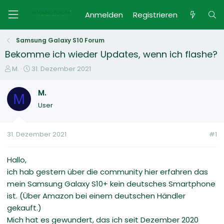
Anmelden
Registrieren
Samsung Galaxy S10 Forum
Bekomme ich wieder Updates, wenn ich flashe?
E
E
M.
31. Dezember 2021
r
r
s
s
M.
M
t
t
User
e
e
l
l
l
l
31. Dezember 2021
#1
e
t
r
a
m
Hallo,
ich hab gestern über die community hier erfahren das
mein Samsung Galaxy S10+ kein deutsches Smartphone
ist. (Über Amazon bei einem deutschen Händler
gekauft.)
Mich hat es gewundert, das ich seit Dezember 2020