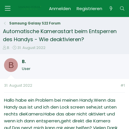
Anmelden
Registrieren
Samsung Galaxy S22 Forum
Automatische Kamerastart beim Entsperren
des Handys - Wie deaktivieren?
E
E
B.
31. August 2022
r
r
s
s
B.
B
t
t
User
e
e
l
l
l
l
31. August 2022
#1
e
t
r
a
m
Hallo habe ein Problem bei meinen Handy.Wenn das
Handy aus ist und ich den Lock screen sehe,ist unten
rechts dieKamera.Habe das aber nicht aktiviert und
wenn ich dann entsperren,geht direkt die Kamera
auf.Das nervt mich kann mir einer helfen? Vielen Dank