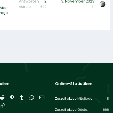
Antworten
2
3. November 2023
Aufrufe
590
S.
 Aber
trage.
eilen
Online-Statistiken
Reddit
Pinterest
Tumblr
WhatsApp
E-Mail
Zurzeit aktive Mitglieder
8
Link
Zurzeit aktive Gäste
666