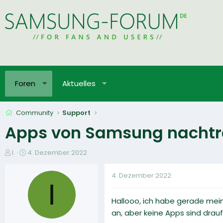
Foren
Aktuelles
Community
Support
Apps von Samsung nachträ
E
E
I.
4. Dezember 2022
r
r
s
s
4. Dezember 2022
t
t
I
e
e
Hallooo, ich habe gerade mei
l
l
l
l
an, aber keine Apps sind drauf.
e
t