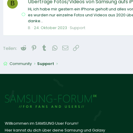
Übertrage Fotos/Videos von Samsung aufs iP
B
Hi, ich habe mir gestern ein IPhone geholt und alles 
es wurden nur einzelne Fotos und Videos aus 2020 übert
danke...
B.
24. Oktober 2023
Support
Reddit
Pinterest
Tumblr
WhatsApp
E-Mail
Link
Teilen:
Community
Support
Willkommen im SAMSUNG User Forum!
Hier kannst du dich über deine Samsung und Galaxy