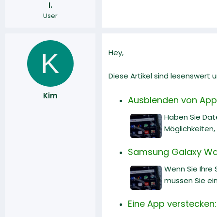
I.
r
a
User
m
K
Hey,
Diese Artikel sind lesenswert
Kim
Ausblenden von Apps
Haben Sie Date
Möglichkeiten
Samsung Galaxy Wat
Wenn Sie Ihre
müssen Sie ei
Eine App verstecken