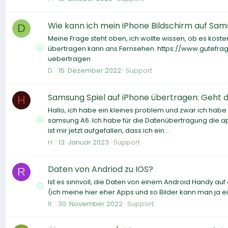
Wie kann ich mein iPhone Bildschirm auf Sa
D
Meine Frage steht oben, ich wollte wissen, ob es kos
übertragen kann ans Fernsehen. https://www.gutefr
uebertragen
D.
15. Dezember 2022
Support
Samsung Spiel auf iPhone übertragen: Geht d
H
Hallo, ich habe ein kleines problem und zwar ich habe 
samsung A6. Ich habe für die Datenübertragung die app
ist mir jetzt aufgefallen, dass ich ein...
H.
13. Januar 2023
Support
Daten von Andriod zu IOS?
R
Ist es sinnvoll, die Daten von einem Android Handy auf
(ich meine hier eher Apps und so Bilder kann man ja e
R.
30. November 2022
Support