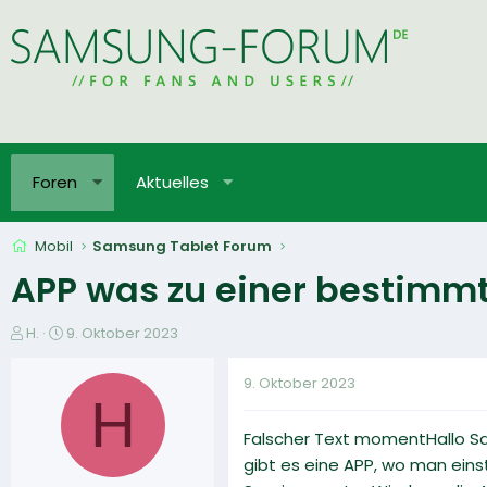
Foren
Aktuelles
Mobil
Samsung Tablet Forum
APP was zu einer bestimmt
E
E
H.
9. Oktober 2023
r
r
s
s
9. Oktober 2023
t
t
H
e
e
Falscher Text momentHallo 
l
l
l
l
gibt es eine APP, wo man eins
e
t