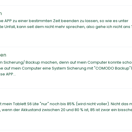
n
ne APP zu einer bestimmten Zeit beenden zu lassen, so wie es unter
Unfall, kann seit dem nicht mehr sprechen, also gehe ich nicht ans 
hen
m Sicherung/ Backup machen, denn auf mein Computer konnte schon
che auf mein Computer eine System Sicherung mit "COMODO Backup"
se APP...
ein Tablett S6 Lite "nur" noch bis 85% (wird nicht voller). Nicht das 
t, wenn der Akkustand zwischen 20 und 80 % ist, 85 ist zwar ein bissch