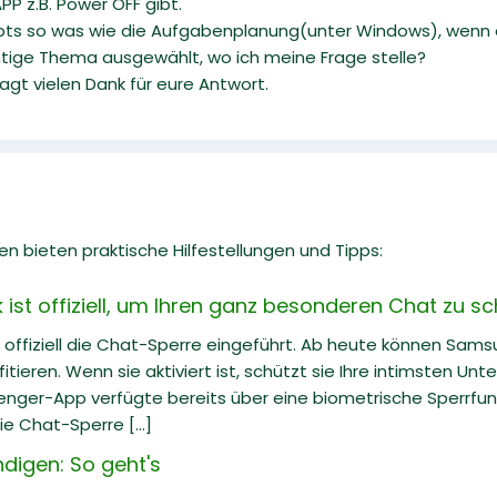
P z.B. Power OFF gibt.
gibts so was wie die Aufgabenplanung(unter Windows), wenn es
htige Thema ausgewählt, wo ich meine Frage stelle?
gt vielen Dank für eure Antwort.
n bieten praktische Hilfestellungen und Tipps:
st offiziell, um Ihren ganz besonderen Chat zu s
offiziell die Chat-Sperre eingeführt. Ab heute können Sam
tieren. Wenn sie aktiviert ist, schützt sie Ihre intimsten Un
nger-App verfügte bereits über eine biometrische Sperrfunk
ie Chat-Sperre [...]
digen: So geht's