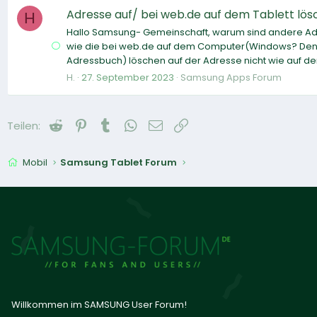
Adresse auf/ bei web.de auf dem Tablett lö
H
Hallo Samsung- Gemeinschaft, warum sind andere Adr
wie die bei web.de auf dem Computer(Windows? Denn ic
Adressbuch) löschen auf der Adresse nicht wie auf de
H.
27. September 2023
Samsung Apps Forum
Reddit
Pinterest
Tumblr
WhatsApp
E-Mail
Link
Teilen:
Mobil
Samsung Tablet Forum
Willkommen im SAMSUNG User Forum!