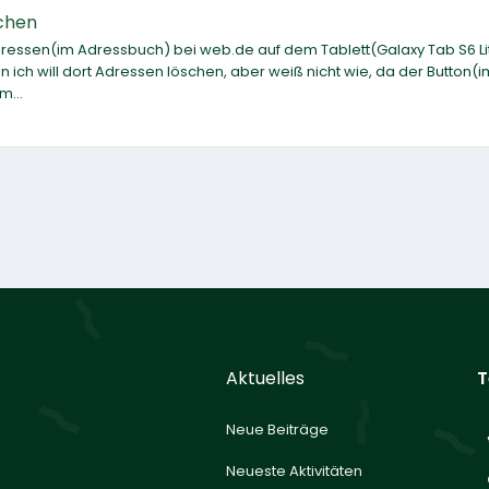
schen
essen(im Adressbuch) bei web.de auf dem Tablett(Galaxy Tab S6 Lit
h will dort Adressen löschen, aber weiß nicht wie, da der Button(i
m...
Aktuelles
T
Neue Beiträge
Neueste Aktivitäten