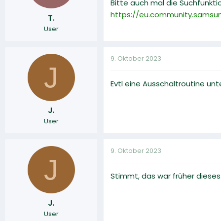
Bitte auch mal die Suchfunkt
https://eu.community.samsun
T.
User
9. Oktober 2023
J
Evtl eine Ausschaltroutine unte
J.
User
9. Oktober 2023
J
Stimmt, das war früher diese
J.
User