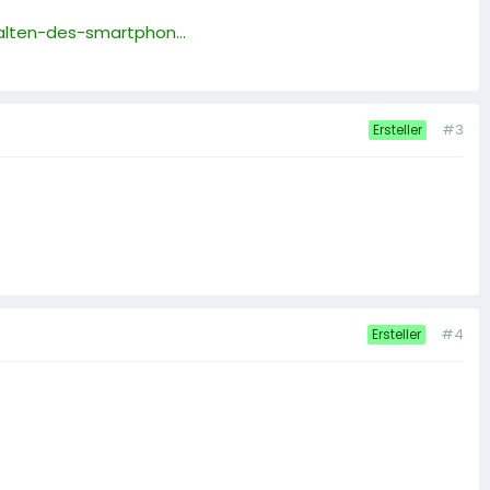
lten-des-smartphon...
#3
Ersteller
#4
Ersteller