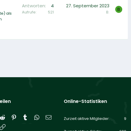
Antworten
4
27. September 2023
B
Aufrufe
521
B.
e) als
m
eilen
Online-Statistiken
Reddit
Pinterest
Tumblr
WhatsApp
E-Mail
Zurzeit aktive Mitglieder
9
Link