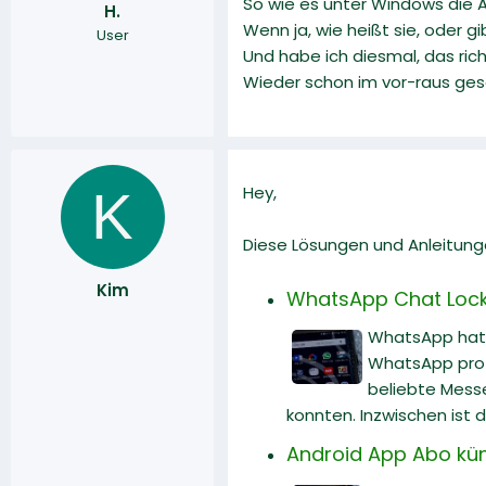
So wie es unter Windows die AP
H.
r
a
Wenn ja, wie heißt sie, oder 
User
m
Und habe ich diesmal, das ric
Wieder schon im vor-raus gesa
K
Hey,
Diese Lösungen und Anleitunge
Kim
WhatsApp Chat Lock i
WhatsApp hat 
WhatsApp profi
beliebte Messe
konnten. Inzwischen ist d
Android App Abo kün