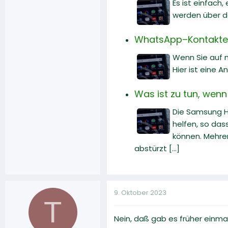
Es ist einfac
werden über d
WhatsApp–Kontakte w
Wenn Sie auf m
Hier ist eine 
Was ist zu tun, wenn
Die Samsung He
helfen, so dass
können. Mehrer
abstürzt [...]
9. Oktober 2023
T
Nein, daß gab es früher einmal