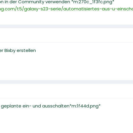
ion in der Community verwenden *m:270c_1f3fc.png*
g.com/t5/galaxy-s23-serie/automatisiertes-aus-u-einscha
r Bixby erstellen
s geplante ein- und ausschalten*m:1f44d.png*