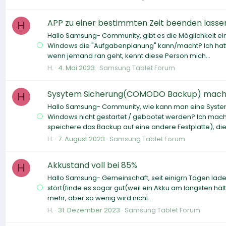
APP zu einer bestimmten Zeit beenden lasse
H
Hallo Samsung- Community, gibt es die Möglichkeit ei
Windows die "Aufgabenplanung" kann/macht? Ich hatte 
wenn jemand ran geht, kennt diese Person mich...
H.
4. Mai 2023
Samsung Tablet Forum
Sysytem Sicherung(COMODO Backup) mac
H
Hallo Samsung- Community, wie kann man eine Syste
Windows nicht gestartet / gebootet werden? Ich ma
speichere das Backup auf eine andere Festplatte), die
H.
7. August 2023
Samsung Tablet Forum
Akkustand voll bei 85%
H
Hallo Samsung- Gemeinschaft, seit einigrn Tagen ladet m
stört(finde es sogar gut(weil ein Akku am längsten häl
mehr, aber so wenig wird nicht...
H.
31. Dezember 2023
Samsung Tablet Forum