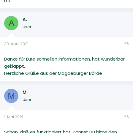
mf
A.
A
User
30. April 2021
#5
Danke für Eure schnellen Informationen, hat wunderbar
geklappt.
Herzliche Grüße aus der Magdeburger Börde
M.
M
User
1. Mai 2021
#6
Schön, daß es funktioniert hat. Kannst Du bitte den