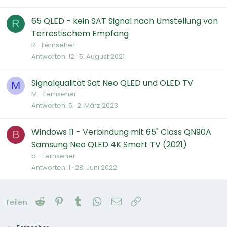
65 QLED - kein SAT Signal nach Umstellung von
R
Terrestischem Empfang
R.
Fernseher
Antworten
12
5. August 2021
Signalqualität Sat Neo QLED und OLED TV
M
M.
Fernseher
Antworten
5
2. März 2023
Windows 11 - Verbindung mit 65" Class QN90A
B
Samsung Neo QLED 4K Smart TV (2021)
b.
Fernseher
Antworten
1
28. Juni 2022
Reddit
Pinterest
Tumblr
WhatsApp
E-Mail
Link
Teilen: