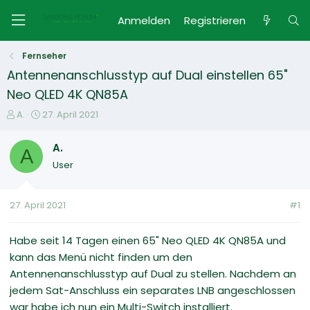
Anmelden
Registrieren
Fernseher
Antennenanschlusstyp auf Dual einstellen 65"
Neo QLED 4K QN85A
E
E
A.
27. April 2021
r
r
s
s
A.
A
t
t
User
e
e
l
l
l
l
27. April 2021
#1
e
t
r
a
m
Habe seit 14 Tagen einen 65" Neo QLED 4K QN85A und
kann das Menü nicht finden um den
Antennenanschlusstyp auf Dual zu stellen. Nachdem an
jedem Sat-Anschluss ein separates LNB angeschlossen
war habe ich nun ein Multi-Switch installiert.