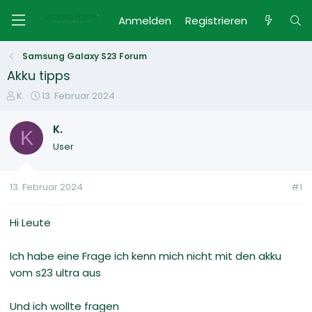
Anmelden
Registrieren
Samsung Galaxy S23 Forum
Akku tipps
E
E
K.
13. Februar 2024
r
r
s
s
K.
K
t
t
User
e
e
l
l
l
l
13. Februar 2024
#1
e
t
r
a
m
Hi Leute
Ich habe eine Frage ich kenn mich nicht mit den akku
vom s23 ultra aus
Und ich wollte fragen