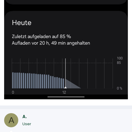
A.
A
User