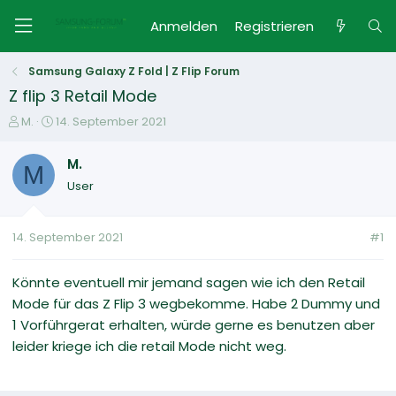
Anmelden
Registrieren
Samsung Galaxy Z Fold | Z Flip Forum
Z flip 3 Retail Mode
E
E
M.
14. September 2021
r
r
s
s
M.
M
t
t
User
e
e
l
l
l
l
14. September 2021
#1
e
t
r
a
m
Könnte eventuell mir jemand sagen wie ich den Retail
Mode für das Z Flip 3 wegbekomme. Habe 2 Dummy und
1 Vorführgerat erhalten, würde gerne es benutzen aber
leider kriege ich die retail Mode nicht weg.