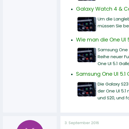
Galaxy Watch 4 & Co.
Um die Langleb
müssen Sie ber
Wie man die One UI 
Samsung One UI
Reihe neuer Fu
One UI 5.1 Gal
Samsung One UI 5.1 
Die Galaxy S23
der One UI 5.1
und S20, und f
3. September 2016