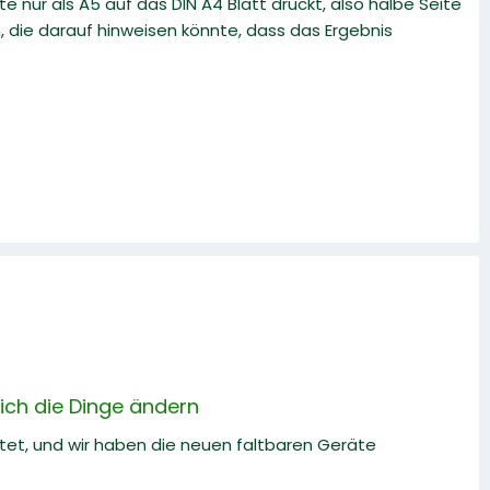
ur als A5 auf das DIN A4 Blatt druckt, also halbe Seite
n, die darauf hinweisen könnte, dass das Ergebnis
sich die Dinge ändern
ftet, und wir haben die neuen faltbaren Geräte