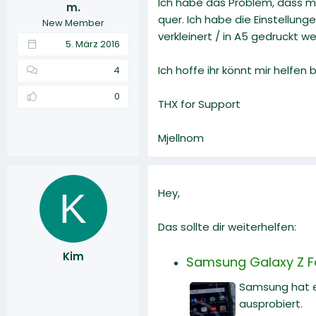
Ich habe das Problem, dass me
m.
r
a
quer. Ich habe die Einstellung
New Member
m
verkleinert / in A5 gedruckt we
5. März 2016
Ich hoffe ihr könnt mir helfen
4
0
THX for Support
Mjellnom
K
Hey,
Das sollte dir weiterhelfen:
Kim
Samsung Galaxy Z Fol
Samsung hat en
ausprobiert.