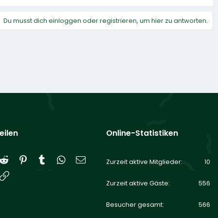
Du musst dich einloggen oder registrieren, um hier zu antworten.
eilen
Online-Statistiken
Reddit
Pinterest
Tumblr
WhatsApp
E-Mail
Zurzeit aktive Mitglieder
10
Link
Zurzeit aktive Gäste
556
Besucher gesamt
566