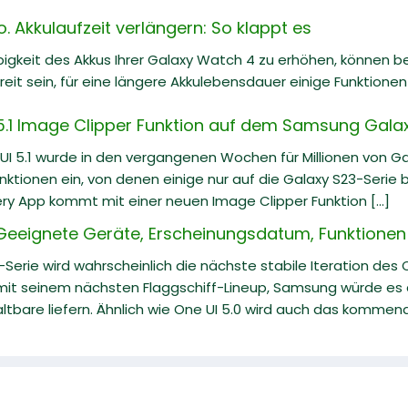
 Akkulaufzeit verlängern: So klappt es
igkeit des Akkus Ihrer Galaxy Watch 4 zu erhöhen, können b
eit sein, für eine längere Akkulebensdauer einige Funktionen
5.1 Image Clipper Funktion auf dem Samsung Gala
 5.1 wurde in den vergangenen Wochen für Millionen von Gal
nktionen ein, von denen einige nur auf die Galaxy S23-Serie b
lery App kommt mit einer neuen Image Clipper Funktion [...]
Geeignete Geräte, Erscheinungsdatum, Funktionen 
-Serie wird wahrscheinlich die nächste stabile Iteration des
 mit seinem nächsten Flaggschiff-Lineup, Samsung würde es a
altbare liefern. Ähnlich wie One UI 5.0 wird auch das kommende