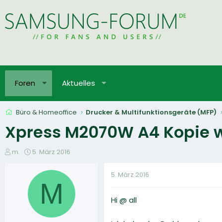
Foren
Aktuelles
Büro & Homeoffice
Drucker & Multifunktionsgeräte (MFP)
Xpress M2070W A4 Kopie wi
E
E
m.
5. März 2016
r
r
s
s
5. März 2016
t
t
M
e
e
Hi @ all
l
l
l
l
e
t