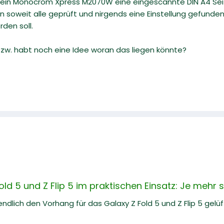
in Monocrom Xpress M2070W eine eingescannte DIN A4 Seite n
en soweit alle geprüft und nirgends eine Einstellung gefunde
rden soll.
 bzw. habt noch eine Idee woran das liegen könnte?
d 5 und Z Flip 5 im praktischen Einsatz: Je mehr 
dlich den Vorhang für das Galaxy Z Fold 5 und Z Flip 5 gelü