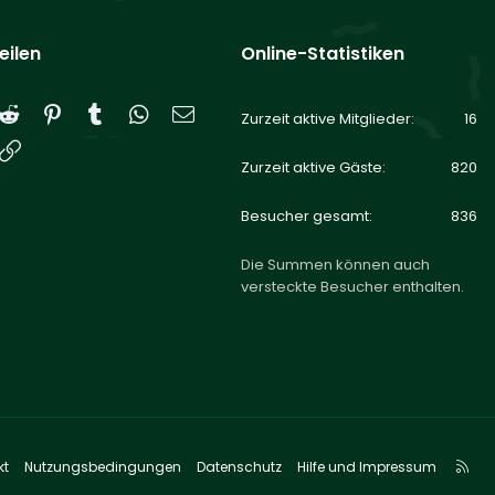
eilen
Online-Statistiken
Reddit
Pinterest
Tumblr
WhatsApp
E-Mail
Zurzeit aktive Mitglieder
16
Link
Zurzeit aktive Gäste
820
Besucher gesamt
836
Die Summen können auch
versteckte Besucher enthalten.
R
kt
Nutzungsbedingungen
Datenschutz
Hilfe und Impressum
S