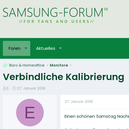
Foren
Aktuelles
Büro & Homeoffice
Monitore
Verbindliche Kalibrierung
E
E
E.
27. Januar 2018
r
r
s
s
27. Januar 2018
t
t
E
e
e
Einen schönen Samstag Nach
l
l
l
l
e
t