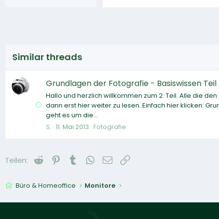
Similar threads
Grundlagen der Fotografie - Basiswissen Tei
Hallo und herzlich willkommen zum 2. Teil. Alle die den 
dann erst hier weiter zu lesen. Einfach hier klicken: G
geht es um die...
S.
11. Mai 2013
Fotografie
Reddit
Pinterest
Tumblr
WhatsApp
E-Mail
Link
Teilen:
Büro & Homeoffice
Monitore