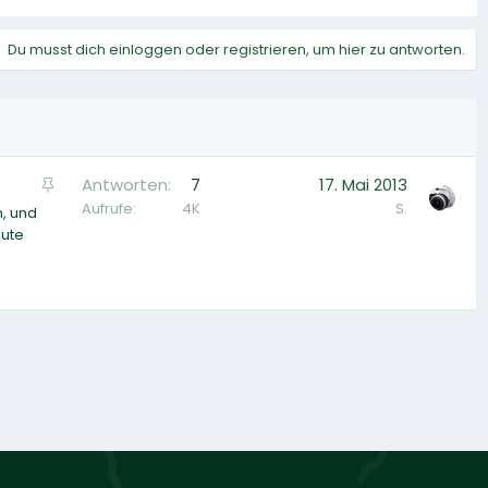
Du musst dich einloggen oder registrieren, um hier zu antworten.
A
Antworten
7
17. Mai 2013
n
Aufrufe
4K
S.
n, und
g
eute
e
p
i
n
n
t