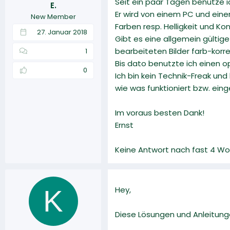
Seit ein paar Tagen benutze 
E.
r
a
Er wird von einem PC und eine
New Member
m
Farben resp. Helligkeit und Ko
27. Januar 2018
Gibt es eine allgemein gültig
bearbeiteten Bilder farb-kor
1
Bis dato benutzte ich einen op
0
Ich bin kein Technik-Freak und
wie was funktioniert bzw. ein
Im voraus besten Dank!
Ernst
Keine Antwort nach fast 4 Wo
K
Hey,
Diese Lösungen und Anleitunge