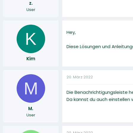
z.
r
a
User
m
K
Hey,
Diese Lösungen und Anleitung
Kim
20. März 2022
M
Die Benachrichtigungsleiste h
Da kannst du auch einstellen
M.
User
20. März 2022