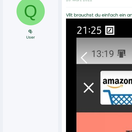
Q
Vllt brauchst du einfach ein 
q.
User