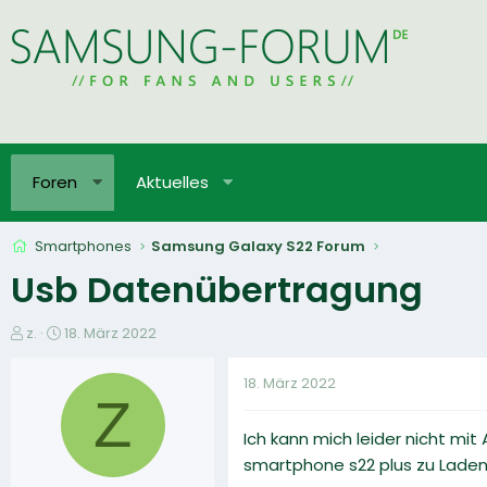
Foren
Aktuelles
Smartphones
Samsung Galaxy S22 Forum
Usb Datenübertragung
E
E
z.
18. März 2022
r
r
s
s
18. März 2022
t
t
Z
e
e
Ich kann mich leider nicht mi
l
l
l
l
smartphone s22 plus zu Laden
e
t