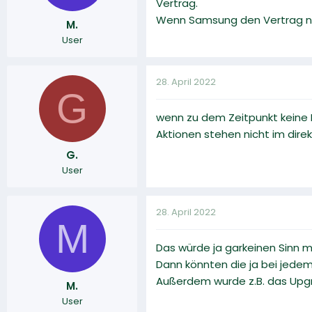
Vertrag.
Wenn Samsung den Vertrag nic
M.
User
28. April 2022
G
wenn zu dem Zeitpunkt keine L
Aktionen stehen nicht im d
G.
User
28. April 2022
M
Das würde ja garkeinen Sinn 
Dann könnten die ja bei jede
Außerdem wurde z.B. das Upgr
M.
User