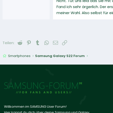
nicht. Tut uns leid das Sie mit
Fand ich sehr ärgerlich. Der 
meiner Wahl. Also selbst für ei
Reddit
Pinterest
Tumblr
WhatsApp
E-Mail
Link
Teilen:
Smartphones
Samsung Galaxy S22 Forum
Willkommen im SAMSUNG User Forum!
Hier kannst du dich über deine Samsung und Galaxy