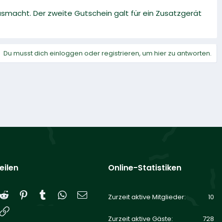
usmacht. Der zweite Gutschein galt für ein Zusatzgerät
Du musst dich einloggen oder registrieren, um hier zu antworten.
eilen
Online-Statistiken
Reddit
Pinterest
Tumblr
WhatsApp
E-Mail
Zurzeit aktive Mitglieder
10
Link
Zurzeit aktive Gäste
728