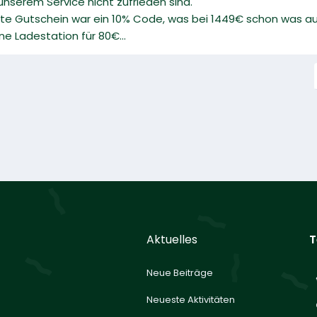
 unserem Service nicht zufrieden sind.
erste Gutschein war ein 10% Code, was bei 1449€ schon was a
ne Ladestation für 80€...
Aktuelles
T
Neue Beiträge
Neueste Aktivitäten