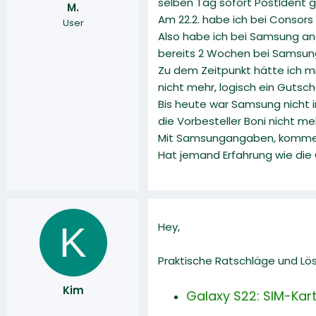
selben Tag sofort PostIdent g
M.
r
a
Am 22.2. habe ich bei Consor
User
m
Also habe ich bei Samsung ang
bereits 2 Wochen bei Samsung
Zu dem Zeitpunkt hätte ich mi
nicht mehr, logisch ein Gutsc
Bis heute war Samsung nicht i
die Vorbesteller Boni nicht meh
Mit Samsungangaben, komme ic
Hat jemand Erfahrung wie di
K
Hey,
Praktische Ratschläge und Lö
Kim
Galaxy S22: SIM-Karte