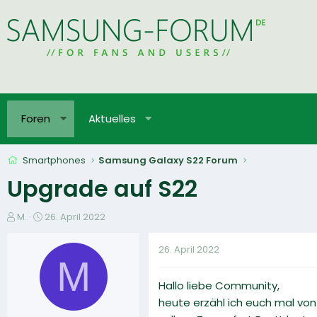
Foren
Aktuelles
Smartphones
Samsung Galaxy S22 Forum
Upgrade auf S22
E
E
M.
26. April 2022
r
r
s
s
26. April 2022
t
t
M
e
e
Hallo liebe Community,
l
l
l
l
heute erzähl ich euch mal von
e
t