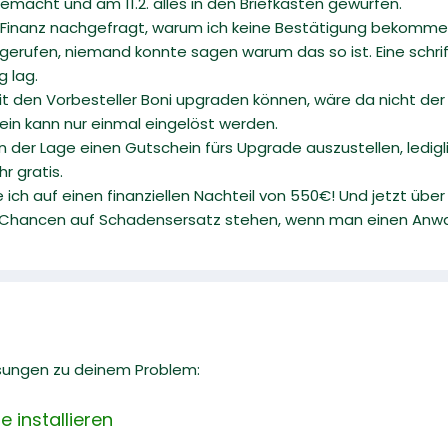
emacht und am 11.2. alles in den Briefkasten gewurfen.
s Finanz nachgefragt, warum ich keine Bestätigung bekomme
erufen, niemand konnte sagen warum das so ist. Eine schrif
 lag.
t den Vorbesteller Boni upgraden können, wäre da nicht der 
hein kann nur einmal eingelöst werden.
n der Lage einen Gutschein fürs Upgrade auszustellen, ledigl
r gratis.
h auf einen finanziellen Nachteil von 550€! Und jetzt über
e Chancen auf Schadensersatz stehen, wenn man einen Anw
sungen zu deinem Problem:
 installieren