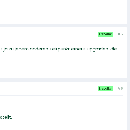
#5
Ersteller
st ja zu jedem anderen Zeitpunkt erneut Upgraden. die
#6
Ersteller
tellt.