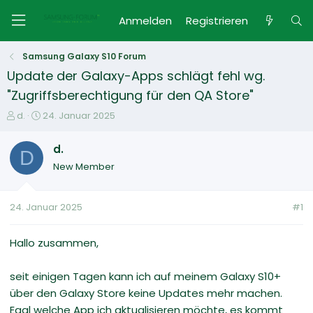
Anmelden
Registrieren
Samsung Galaxy S10 Forum
Update der Galaxy-Apps schlägt fehl wg.
"Zugriffsberechtigung für den QA Store"
E
E
d.
24. Januar 2025
r
r
s
s
d.
D
t
t
New Member
e
e
l
l
l
l
24. Januar 2025
#1
e
t
r
a
m
Hallo zusammen,
seit einigen Tagen kann ich auf meinem Galaxy S10+
über den Galaxy Store keine Updates mehr machen.
Egal welche App ich aktualisieren möchte, es kommt