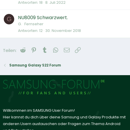
Antworten
18
8. Juli 2022
NU8009 Schwarzwert.
G
G.
Fernseher
Antworten
12
30. November 2018
Reddit
Pinterest
Tumblr
WhatsApp
E-Mail
Link
Teilen:
Samsung Galaxy S22 Forum
Willkommen im SAMSUNG User Forum!
Hier kannst du dich über deine Samsung und Galaxy Produkte mit
anderen Usern austauschen oder Fragen zum Thema Android