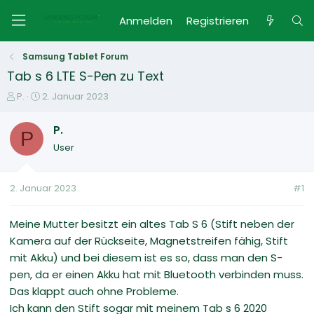
Anmelden
Registrieren
Samsung Tablet Forum
Tab s 6 LTE S-Pen zu Text
E
E
P.
2. Januar 2023
r
r
s
s
P.
P
t
t
User
e
e
l
l
l
l
2. Januar 2023
#1
e
t
r
a
m
Meine Mutter besitzt ein altes Tab S 6 (Stift neben der
Kamera auf der Rückseite, Magnetstreifen fähig, Stift
mit Akku) und bei diesem ist es so, dass man den S-
pen, da er einen Akku hat mit Bluetooth verbinden muss.
Das klappt auch ohne Probleme.
Ich kann den Stift sogar mit meinem Tab s 6 2020