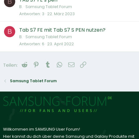
B
B.
Samsung Tablet Forum
Antworten
3
22. März 2023
Tab S7 FE mit Tab S7 S PEN nutzen?
B
B.
Samsung Tablet Forum
Antworten
6
23. April 2022
Reddit
Pinterest
Tumblr
WhatsApp
E-Mail
Link
Teilen:
Samsung Tablet Forum
Willkommen im SAMSUNG User Forum!
Hier kannst du dich über deine Samsung und Galaxy Produkte mit