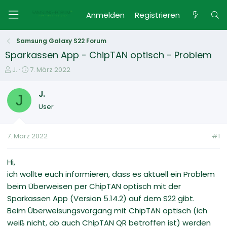
Anmelden
Registrieren
Samsung Galaxy S22 Forum
Sparkassen App - ChipTAN optisch - Problem
E
E
J.
7. März 2022
r
r
s
s
J.
J
t
t
User
e
e
l
l
l
l
7. März 2022
#1
e
t
r
a
m
Hi,
ich wollte euch informieren, dass es aktuell ein Problem
beim Überweisen per ChipTAN optisch mit der
Sparkassen App (Version 5.14.2) auf dem S22 gibt.
Beim Überweisungsvorgang mit ChipTAN optisch (ich
weiß nicht, ob auch ChipTAN QR betroffen ist) werden