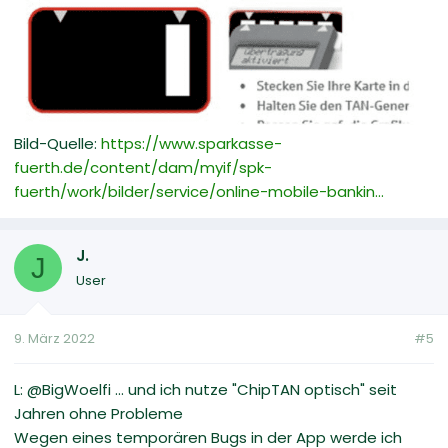
Bild-Quelle:
https://www.sparkasse-
fuerth.de/content/dam/myif/spk-
fuerth/work/bilder/service/online-mobile-bankin...
J.
J
User
9. März 2022
#5
L: @BigWoelfi ... und ich nutze "ChipTAN optisch" seit
Jahren ohne Probleme
Wegen eines temporären Bugs in der App werde ich