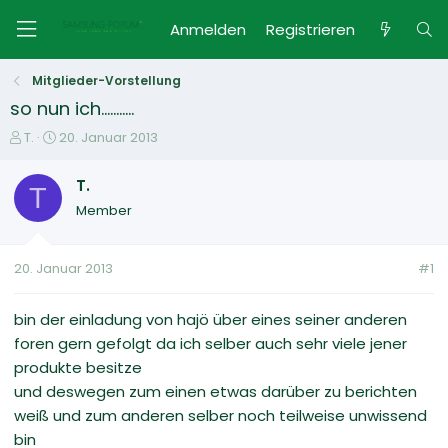
Anmelden
Registrieren
Mitglieder-Vorstellung
so nun ich...........
E
E
T.
20. Januar 2013
r
r
s
s
T.
T
t
t
Member
e
e
l
l
l
l
20. Januar 2013
#1
e
t
r
a
m
bin der einladung von hajö über eines seiner anderen
foren gern gefolgt da ich selber auch sehr viele jener
produkte besitze
und deswegen zum einen etwas darüber zu berichten
weiß und zum anderen selber noch teilweise unwissend
bin