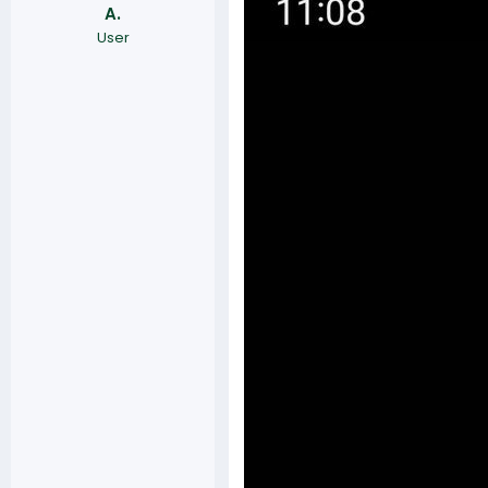
A.
User