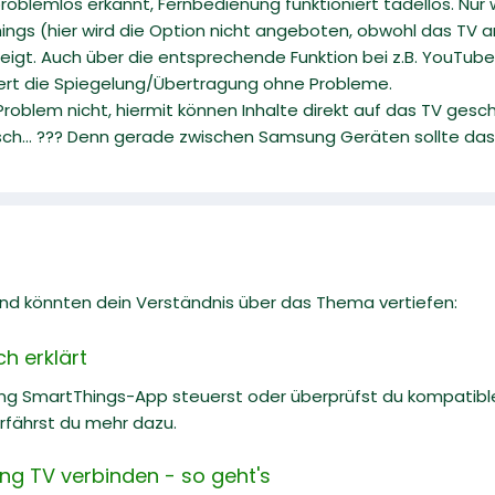
roblemlos erkannt, Fernbedienung funktioniert tadellos. Nur 
ngs (hier wird die Option nicht angeboten, obwohl das TV a
zeigt. Auch über die entsprechende Funktion bei z.B. YouTu
iert die Spiegelung/Übertragung ohne Probleme.
roblem nicht, hiermit können Inhalte direkt auf das TV gesch
h... ??? Denn gerade zwischen Samsung Geräten sollte das ja
 und könnten dein Verständnis über das Thema vertiefen:
h erklärt
ng SmartThings-App steuerst oder überprüfst du kompati
erfährst du mehr dazu.
g TV verbinden - so geht's