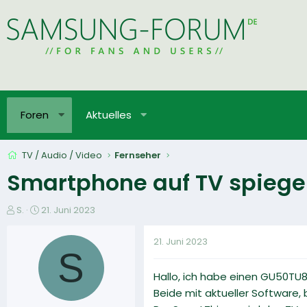
Foren
Aktuelles
TV / Audio / Video
Fernseher
Smartphone auf TV spiege
E
E
S.
21. Juni 2023
r
r
s
s
21. Juni 2023
t
t
S
e
e
Hallo, ich habe einen GU50TU
l
l
l
l
Beide mit aktueller Software,
e
t