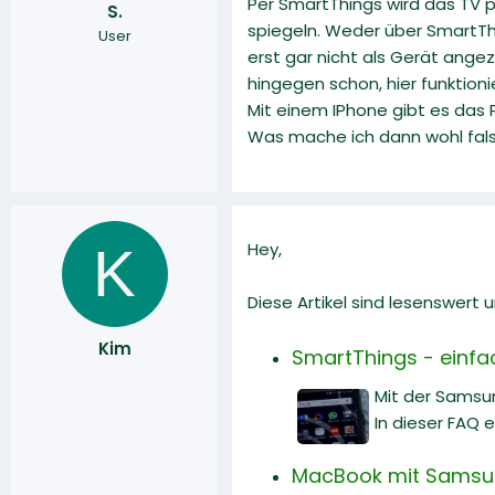
Per SmartThings wird das TV p
S.
r
a
spiegeln. Weder über SmartThi
User
m
erst gar nicht als Gerät ange
hingegen schon, hier funktion
Mit einem IPhone gibt es das P
Was mache ich dann wohl falsc
K
Hey,
Diese Artikel sind lesenswert
Kim
SmartThings - einfac
Mit der Samsu
In dieser FAQ 
MacBook mit Samsun