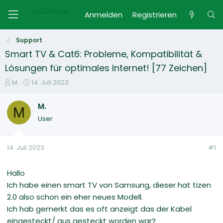
Anmelden
Registrieren
Support
Smart TV & Cat6: Probleme, Kompatibilität &
Lösungen für optimales Internet! [77 Zeichen]
E
E
M.
14. Juli 2023
r
r
s
s
M.
M
t
t
User
e
e
l
l
l
l
14. Juli 2023
#1
e
t
r
a
m
Hallo
Ich habe einen smart TV von Samsung, dieser hat tizen
2.0 also schon ein eher neues Modell.
Ich hab gemerkt das es oft anzeigt das der Kabel
eingesteckt/ aus gesteckt worden war?