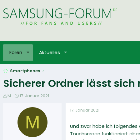
Foren
Aktuelles
Smartphones
Sicherer Ordner lässt sich
E
E
M.
17. Januar 2021
r
r
s
s
17. Januar 2021
t
t
M
e
e
Und zwar habe ich folgendes P
l
l
l
l
Touchscreen funktioniert abe
e
t