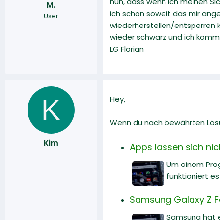
nun, dass wenn ich meinen Sic
M.
r
a
ich schon soweit das mir ange
User
m
wiederherstellen/entsperren 
wieder schwarz und ich komme
LG Florian
K
Hey,
Wenn du nach bewährten Lösun
Kim
Apps lassen sich nic
Um einem Prog
funktioniert es
Samsung Galaxy Z Fol
Samsung hat en