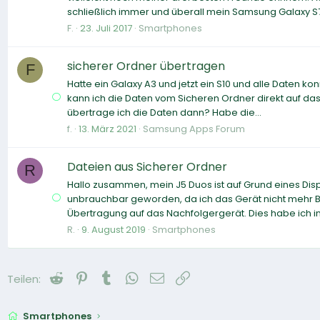
schließlich immer und überall mein Samsung Galaxy S7
F.
23. Juli 2017
Smartphones
sicherer Ordner übertragen
F
Hatte ein Galaxy A3 und jetzt ein S10 und alle Daten k
kann ich die Daten vom Sicheren Ordner direkt auf da
übertrage ich die Daten dann? Habe die...
f.
13. März 2021
Samsung Apps Forum
Dateien aus Sicherer Ordner
R
Hallo zusammen, mein J5 Duos ist auf Grund eines Disp
unbrauchbar geworden, da ich das Gerät nicht mehr B
Übertragung auf das Nachfolgergerät. Dies habe ich in
R.
9. August 2019
Smartphones
Reddit
Pinterest
Tumblr
WhatsApp
E-Mail
Link
Teilen:
Smartphones