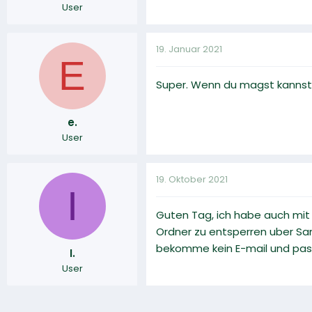
User
19. Januar 2021
E
Super. Wenn du magst kannst d
e.
User
19. Oktober 2021
I
Guten Tag, ich habe auch mi
Ordner zu entsperren uber Sa
bekomme kein E-mail und passi
I.
User