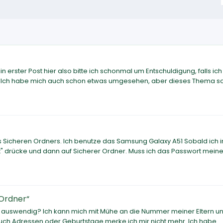
 erster Post hier also bitte ich schonmal um Entschuldigung, falls ich
. Ich habe mich auch schon etwas umgesehen, aber dieses Thema s
es Sicheren Ordners. Ich benutze das Samsung Galaxy A51 Sobald ich 
it" drücke und dann auf Sicherer Ordner. Muss ich das Passwort mein
 Ordner“
 auswendig? Ich kann mich mit Mühe an die Nummer meiner Eltern u
 Auch Adressen oder Geburtstage merke ich mir nicht mehr. Ich habe