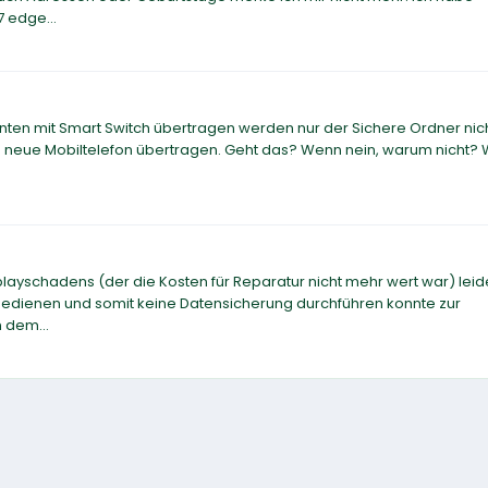
 edge...
onnten mit Smart Switch übertragen werden nur der Sichere Ordner nic
s neue Mobiltelefon übertragen. Geht das? Wenn nein, warum nicht? 
layschadens (der die Kosten für Reparatur nicht mehr wert war) leid
edienen und somit keine Datensicherung durchführen konnte zur
 dem...