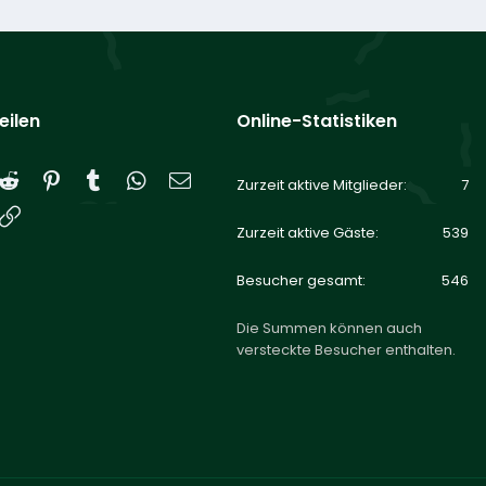
eilen
Online-Statistiken
Reddit
Pinterest
Tumblr
WhatsApp
E-Mail
Zurzeit aktive Mitglieder
7
Link
Zurzeit aktive Gäste
539
Besucher gesamt
546
Die Summen können auch
versteckte Besucher enthalten.