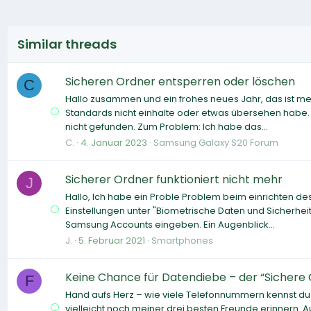
Similar threads
Sicheren Ordner entsperren oder löschen
C
Hallo zusammen und ein frohes neues Jahr, das ist mein
Standards nicht einhalte oder etwas übersehen habe
nicht gefunden. Zum Problem: Ich habe das...
C.
4. Januar 2023
Samsung Galaxy S20 Forum
Sicherer Ordner funktioniert nicht mehr
J
Hallo, Ich habe ein Proble Problem beim einrichten d
Einstellungen unter "Biometrische Daten und Sicherhe
Samsung Accounts eingeben. Ein Augenblick...
J.
5. Februar 2021
Smartphones
Keine Chance für Datendiebe – der “Sichere
F
Hand aufs Herz – wie viele Telefonnummern kennst du
vielleicht noch meiner drei besten Freunde erinnern.