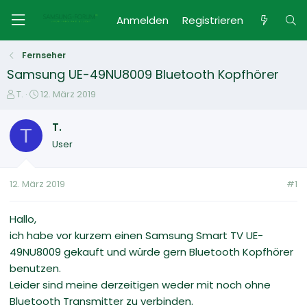
Anmelden
Registrieren
Fernseher
Samsung UE-49NU8009 Bluetooth Kopfhörer
E
E
T.
12. März 2019
r
r
s
s
T.
T
t
t
User
e
e
l
l
l
l
12. März 2019
#1
e
t
r
a
m
Hallo,
ich habe vor kurzem einen Samsung Smart TV UE-
49NU8009 gekauft und würde gern Bluetooth Kopfhörer
benutzen.
Leider sind meine derzeitigen weder mit noch ohne
Bluetooth Transmitter zu verbinden.