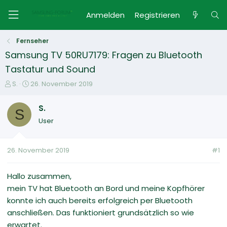
Anmelden
Registrieren
Fernseher
Samsung TV 50RU7179: Fragen zu Bluetooth
Tastatur und Sound
E
E
S.
26. November 2019
r
r
s
s
S.
S
t
t
User
e
e
l
l
l
l
26. November 2019
#1
e
t
r
a
m
Hallo zusammen,
mein TV hat Bluetooth an Bord und meine Kopfhörer
konnte ich auch bereits erfolgreich per Bluetooth
anschließen. Das funktioniert grundsätzlich so wie
erwartet.