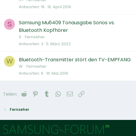
Antworten
16
16. April 2019
Samsung Mu6409 Tonausgabe Sonos vs.
S
Bluetooth Kopfhörer
S.
Fernseher
Antworten
3
5. März 2022
Bluetooth-Transmitter stört den TV-EMPFANG
W
W.
Fernseher
Antworten
6
16. Mai 2019
Reddit
Pinterest
Tumblr
WhatsApp
E-Mail
Link
Teilen:
Fernseher