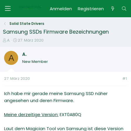
Anmelden
Registrieren
Solid State Drivers
Samsung SSDs Firmware Bezeichnungen
E
E
A.
27. März 2020
r
r
s
s
A.
A
t
t
New Member
e
e
l
l
l
l
27. März 2020
#1
e
t
r
a
m
Ich habe mir gerade meine Samsung SSD näher
angesehen und deren Firmware.
Meine derzeitige Version:
EXT0AB0Q
Laut dem Magician Tool von Samsung ist diese Version