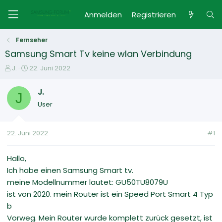
Anmelden
Registrieren
Fernseher
Samsung Smart Tv keine wlan Verbindung
E
E
J.
22. Juni 2022
r
r
s
s
J.
J
t
t
User
e
e
l
l
l
l
22. Juni 2022
#1
e
t
r
a
m
Hallo,
Ich habe einen Samsung Smart tv.
meine Modellnummer lautet: GU50TU8079U
ist von 2020. mein Router ist ein Speed Port Smart 4 Typ
b
Vorweg. Mein Router wurde komplett zurück gesetzt, ist