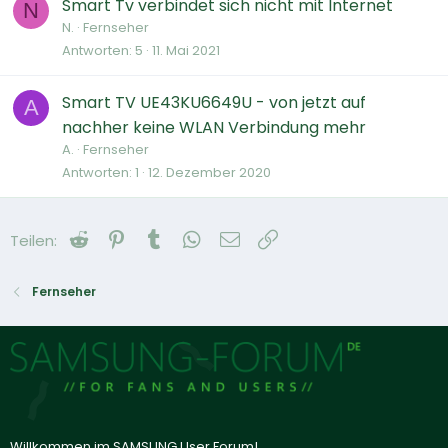
Smart Tv verbindet sich nicht mit Internet
N
N.
Fernseher
Antworten
5
11. Mai 2021
Smart TV UE43KU6649U - von jetzt auf
A
nachher keine WLAN Verbindung mehr
A.
Fernseher
Antworten
1
12. Dezember 2020
Reddit
Pinterest
Tumblr
WhatsApp
E-Mail
Link
Teilen:
Fernseher
Willkommen im SAMSUNG User Forum!