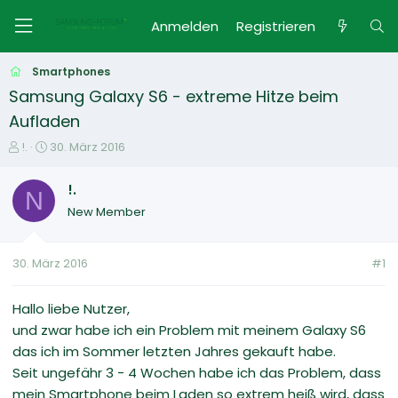
Anmelden
Registrieren
Smartphones
Samsung Galaxy S6 - extreme Hitze beim
Aufladen
E
E
!.
30. März 2016
r
r
s
s
!.
N
t
t
New Member
e
e
l
l
l
l
30. März 2016
#1
e
t
r
a
m
Hallo liebe Nutzer,
und zwar habe ich ein Problem mit meinem Galaxy S6
das ich im Sommer letzten Jahres gekauft habe.
Seit ungefähr 3 - 4 Wochen habe ich das Problem, dass
mein Smartphone beim Laden so extrem heiß wird, dass