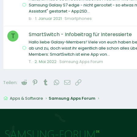
Samsung Galaxy S7 edge - nicht gerootet - so etwas mag
Assistant" gestartet - App2SD...
b.
1. Januar 2021
Smartphones
SmartSwitch - Infobeitrag für Interessierte
T
Hallo liebe Galaxy-Members! Viele von euch haben b
ab und zu, doch wisst ihr eigentlich alle schon alles üb
Members: SmartSwitch ist eine App von...
T.
2. Mai 2022
Samsung Apps Forum
Reddit
Pinterest
Tumblr
WhatsApp
E-Mail
Link
Teilen:
Apps & Software
Samsung Apps Forum