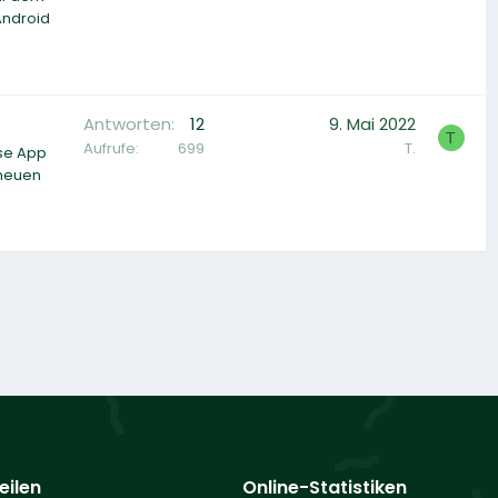
Android
Antworten
12
9. Mai 2022
T
Aufrufe
699
T.
ese App
 neuen
eilen
Online-Statistiken