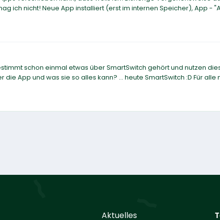
 ich nicht! Neue App installiert (erst im internen Speicher), App - "
estimmt schon einmal etwas über SmartSwitch gehört und nutzen di
er die App und was sie so alles kann? ... heute SmartSwitch :D Für alle
Aktuelles
T