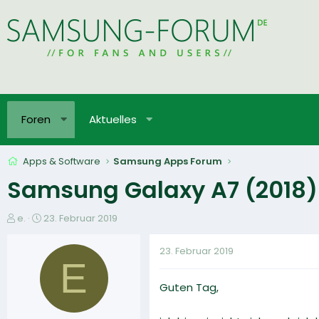
Foren
Aktuelles
Apps & Software
Samsung Apps Forum
Samsung Galaxy A7 (2018) 
E
E
e.
23. Februar 2019
r
r
s
s
23. Februar 2019
t
t
E
e
e
Guten Tag,
l
l
l
l
e
t