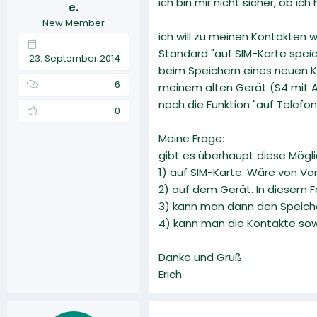
ich bin mir nicht sicher, ob ic
e.
r
a
New Member
m
ich will zu meinen Kontakten w
Standard "auf SIM-Karte speich
23. September 2014
beim Speichern eines neuen K
6
meinem alten Gerät (S4 mit An
noch die Funktion "auf Telef
0
Meine Frage:
gibt es überhaupt diese Mögli
1) auf SIM-Karte. Wäre von Vo
2) auf dem Gerät. In diesem Fa
3) kann man dann den Speich
4) kann man die Kontakte sow
Danke und Gruß
Erich