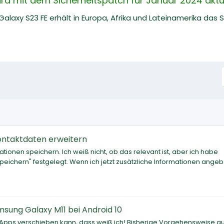
rd mit dem Sicherheitspatch für Januar 2024 aktua
laxy S23 FE erhält in Europa, Afrika und Lateinamerika das 
Kontaktdaten erweitern
tionen speichern. Ich weiß nicht, ob das relevant ist, aber ich habe
speichern" festgelegt. Wenn ich jetzt zusätzliche Informationen angebe
sung Galaxy M11 bei Android 10
 Apps verschieben kann, dass weiß ich! Bisherige Vorgehensweise a