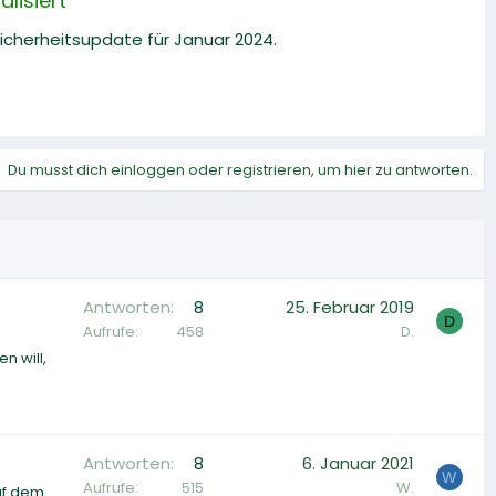
lisiert
Sicherheitsupdate für Januar 2024.
Du musst dich einloggen oder registrieren, um hier zu antworten.
Antworten
8
25. Februar 2019
D
Aufrufe
458
D.
n will,
Antworten
8
6. Januar 2021
W
Aufrufe
515
W.
uf dem