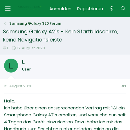
Anmelden
Registrieren
Samsung Galaxy S20 Forum
Samsung Galaxy A21s - Kein Startbildschirm,
keine Navigationsleiste
E
E
L.
15. August 2020
r
r
s
s
L.
L
t
t
User
e
e
l
l
l
l
15. August 2020
#1
e
t
r
a
m
Hallo,
ich habe über einen entsprechenden Vertrag mit 1&! ein
Smartphone Galaxy A21s erhalten, und versuche nun seit
4 Tagen das Gerät einzurichten. Dazu habe ich mir das
Handbuch zum Einrichten runter geladen, mich an die