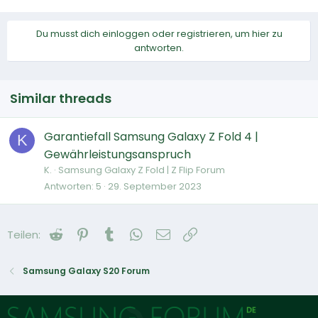
Du musst dich einloggen oder registrieren, um hier zu
antworten.
Similar threads
Garantiefall Samsung Galaxy Z Fold 4 |
K
Gewährleistungsanspruch
K.
Samsung Galaxy Z Fold | Z Flip Forum
Antworten
5
29. September 2023
Reddit
Pinterest
Tumblr
WhatsApp
E-Mail
Link
Teilen:
Samsung Galaxy S20 Forum