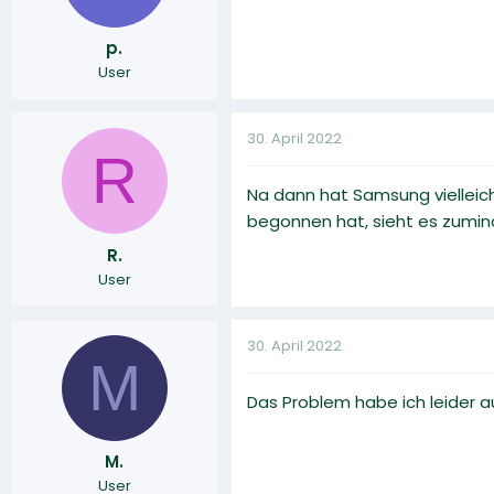
p.
User
30. April 2022
R
Na dann hat Samsung vielleich
begonnen hat, sieht es zumin
R.
User
30. April 2022
M
Das Problem habe ich leider 
M.
User