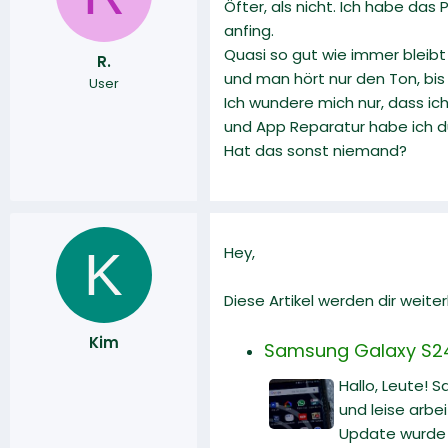
Öfter, als nicht. Ich habe d
l
l
l
l
anfing.
e
t
Quasi so gut wie immer bleibt
R.
r
a
und man hört nur den Ton, bis 
User
m
Ich wundere mich nur, dass i
und App Reparatur habe ich d
Hat das sonst niemand?
K
Hey,
Diese Artikel werden dir weiter
Kim
Samsung Galaxy S24 U
Hallo, Leute! 
und leise arbe
Update wurde v