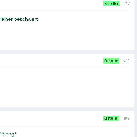
#7
Ersteller
 keiner beschwert.
#8
Ersteller
#9
Ersteller
605.png*