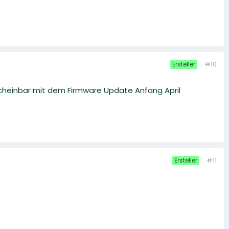
#10
Ersteller
 scheinbar mit dem Firmware Update Anfang April
#11
Ersteller