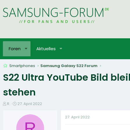
Foren
Aktuelles
Smartphones
Samsung Galaxy S22 Forum
S22 Ultra YouTube Bild bl
stehen
E
E
R.
27. April 2022
r
r
s
s
27. April 2022
t
t
R
e
e